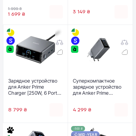
1xUSB‑A - Black
MX0J2) EU
(A121CG11)
1 999 ₴
3 149 ₴
1 699 ₴
Зарядное устройство
Суперкомпактное
для Anker Prime
зарядное устройство
Charger [250W, 6 Ports,
для Anker Prime
GaNPrime] (A2345341,
Charger [100W, 3 Ports,
A2345141)
GaN] (A2688341)
8 799 ₴
4 299 ₴
-500 ₴
MID-YEAR