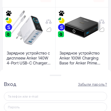
Зарядное устройство с
Зарядное устройство
дисплеем Anker 140W
Anker 100W Charging
4-Port USB-C Charger
Base for Anker Prime
with USB-C Cable [PD
Power Bank (A1902311)
3.1, GaNPrime] - Silver
4 299 ₴
3 899 ₴
(B2697341, B2697G41)
Вход
Забыли пароль?
Телефон или e-mail
Пароль