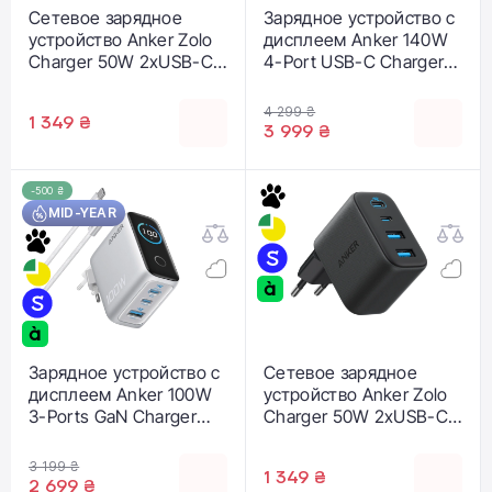
Сетевое зарядное
Зарядное устройство с
устройство Anker Zolo
дисплеем Anker 140W
Charger 50W 2xUSB-C
4-Port USB-C Charger с
& 2xUSB-A - White
USB-C Cable [PD 3.1,
(A121EG21)
GaNPrime] - Dark Gray
4 299 ₴
1 349 ₴
(B26973Z1, B2697GZ1)
3 999 ₴
-500 ₴
MID-YEAR
Зарядное устройство с
Сетевое зарядное
дисплеем Anker 100W
устройство Anker Zolo
3-Ports GaN Charger
Charger 50W 2xUSB-C
with Smart Display and
& 2xUSB-A - Black
USB-C Cable - Silver
(A121EG11)
3 199 ₴
1 349 ₴
(B121BG41)
2 699 ₴