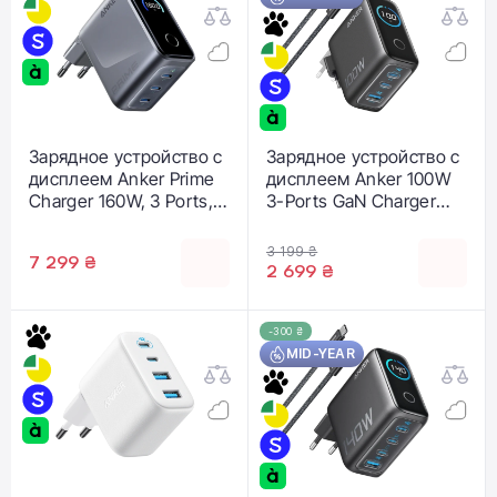
Зарядное устройство с
Зарядное устройство с
дисплеем Anker Prime
дисплеем Anker 100W
Charger 160W, 3 Ports,
3-Ports GaN Charger
Smart Display
with Smart Display and
(A2687341, B2687GZ1)
USB-C Cable - Space
3 199 ₴
7 299 ₴
Black (B121BGZ1)
2 699 ₴
-300 ₴
MID-YEAR