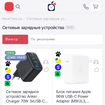
NewTime.ua
Сетевые зарядные устройства
Сетевые зарядные устройства
148
По умолчанию
Фильтр
-300 ₴
MID-YEAR
Сетевое зарядное
Блок питания Apple
устройство Anker
96W USB-C Power
Charger 70W 3xUSB‑C +
Adapter (MW2L3,