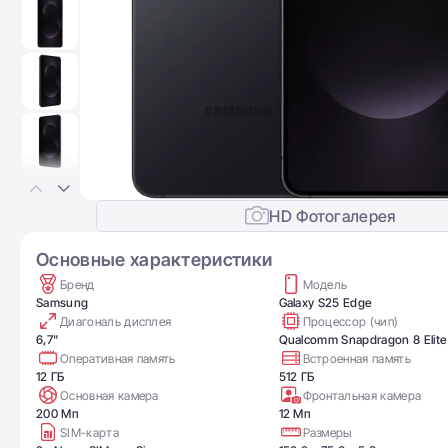
HD Фотогалерея
Основные характеристики
Бренд
Модель
Samsung
Galaxy S25 Edge
Диагональ дисплея
Процессор (чип)
6,7"
Qualcomm Snapdragon 8 Elite
Оперативная память
Встроенная память
12 ГБ
512 ГБ
Основная камера
Фронтальная камера
200 Мп
12 Мп
SIM-карта
Размеры