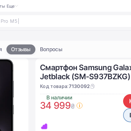
кты
Еще
Pro
я
Отзывы
Вопросы
Смартфон Samsung Galaxy
Jetblack (SM-S937BZKG)
Код товара:
7130092
В наличии
34 999
₴