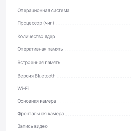
Операционная система
Процессор (чип)
Количество ядер
Впечатляющая
Оперативная память
автономность
Встроенная память
Долговечный аккумулятор в тонком корпусе:
технология mDNIe и оптимизация системы
Версия Bluetooth
позволяют часами наслаждаться видео без
подзарядки.
Wi-Fi
Основная камера
Фронтальная камера
Невероятная детализ
Запись видео
Основная камера с разрешением 200 мегапикселей