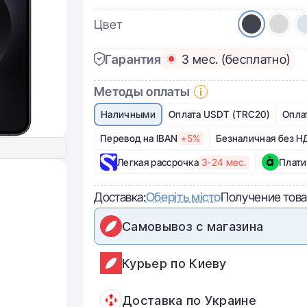
Цвет
Гарантия
3 мес. (бесплатно)
Методы оплаты
Наличными
Оплата USDT (TRC20)
Опла
Перевод на IBAN
+5%
Безналичная без Н
Легкая рассрочка
3-24 мес.
Плати
Доставка:
Оберіть місто
Получение това
Самовывоз с магазина
Курьер по Киеву
Доставка по Украине