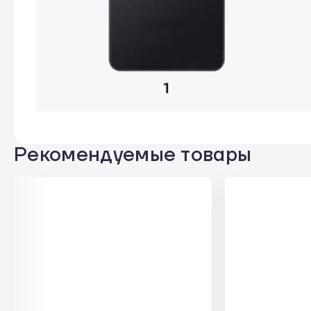
звуков — голоса, музыку, ветер и другие —
Дисплей
для чистого и сбалансированного звучания.
Диагональ дисплея
Стекло дисплея
Разрешение дисплея
Тип матрицы
Рекомендуемые товары
Частота обновления дисплея
Galaxy AI — искусственн
что 