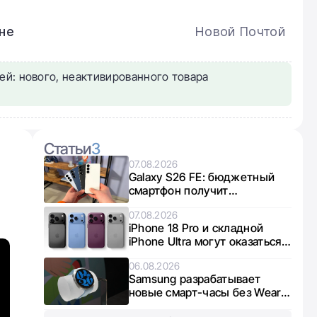
не
Новой Почтой
ей: нового, неактивированного товара
Статьи
3
07.08.2026
Galaxy S26 FE: бюджетный
смартфон получит
интересный микс чипов от
07.08.2026
Exynos и Snapdragon
iPhone 18 Pro и складной
iPhone Ultra могут оказаться в
дефиците из-за нехватки
06.08.2026
памяти
Samsung разрабатывает
новые смарт-часы без Wear
OS: что известно о Galaxy