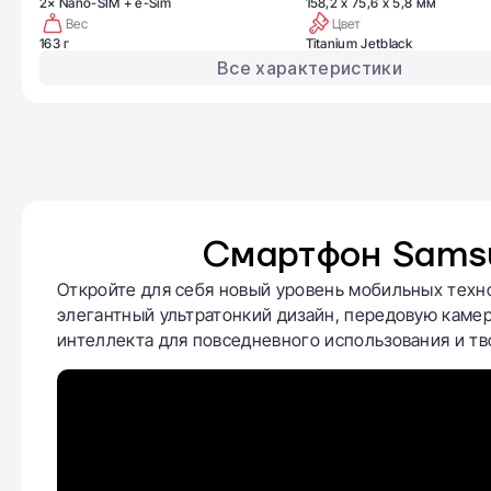
2× Nano-SIM + e-Sim
158,2 x 75,6 x 5,8 мм
Вес
Цвет
163 г
Titanium Jetblack
Все характеристики
Смартфон Samsu
Откройте для себя новый уровень мобильных техн
элегантный ультратонкий дизайн, передовую каме
интеллекта для повседневного использования и тв