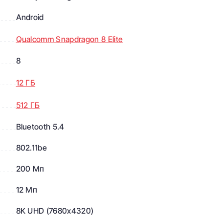
Android
Qualcomm Snapdragon 8 Elite
8
12 ГБ
512 ГБ
Bluetooth 5.4
802.11be
200 Мп
12 Мп
ация и ProVisual Engine
8К UHD (7680x4320)
 обеспечивает впечатляющую чёткость и детализацию.