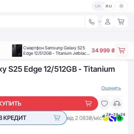
UA
RU
Смартфон Samsung Galaxy S25
34 999 ₴
Edge 12/512GB - Titanium Jetblack
(SM-S937BZKG)
 S25 Edge 12/512GB - Titanium
Оценить
КУПИТЬ
24
24
24
В КРЕДИТ
від 2 083
₴/міс