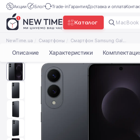
Акции
Блог
Trade-in
Гарантия
Доставка и оплата
Конта
Каталог
MacBook 
NewTime.ua
Смартфоны
Смартфон Samsung Galaxy S25 Edge 12/512GB - Titanium Jetblack (SM-S937BZKG)
Описание
Характеристики
Комплектаци