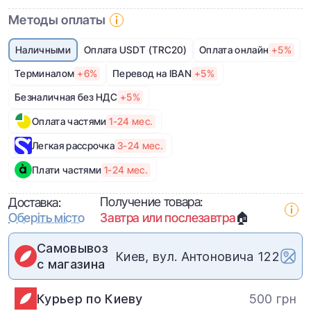
Методы оплаты
Наличными
Оплата USDT (TRC20)
Оплата онлайн
+5%
Терминалом
+6%
Перевод на IBAN
+5%
Безналичная без НДС
+5%
Оплата частями
1-24 мес.
Легкая рассрочка
3-24 мес.
Плати частями
1-24 мес.
Получение товара:
Доставка:
Оберіть місто
Завтра или послезавтра
🏠
Самовывоз
Киев, вул. Антоновича 122
с магазина
Курьер по Киеву
500 грн