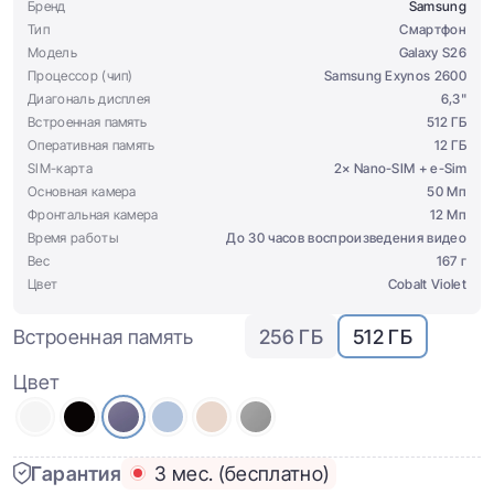
Бренд
Samsung
Тип
Смартфон
Модель
Galaxy S26
Процессор (чип)
Samsung Exynos 2600
Диагональ дисплея
6,3"
Встроенная память
512 ГБ
Оперативная память
12 ГБ
SIM-карта
2× Nano-SIM + e-Sim
Основная камера
50 Мп
Фронтальная камера
12 Мп
Время работы
До 30 часов воспроизведения видео
Вес
167 г
Цвет
Cobalt Violet
Встроенная память
256 ГБ
512 ГБ
Цвет
Гарантия
3 мес. (бесплатно)