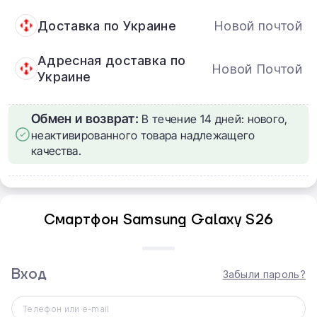
Доставка по Украине
Новой почтой
Адресная доставка по
Новой Почтой
Украине
Обмен и возврат:
В течение 14 дней: нового,
неактивированного товара надлежащего
качества.
Смартфон Samsung Galaxy S26
Откройте для себя новое поколение смартфонов —
Galaxy S26 и Galaxy S26+. Это сочетание передовых
возможностей искусственного интеллекта, высокой
Вход
Забыли пароль?
производительности и продуманного дизайна с
плавными закругленными углами. Смартфоны не
Телефон или e-mail