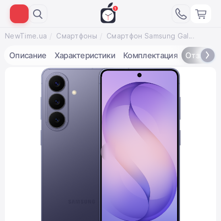
NewTime.ua
Смартфоны
Смартфон Samsung Galaxy S26 12/512GB - Cobalt Violet (SM-S942BZVH)
Описание
Характеристики
Комплектация
Отзывы