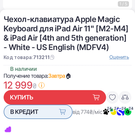
1 / 5
Чехол-клавиатура Apple Magic
Keyboard для iPad Air 11" [M2-M4]
& iPad Air [4th and 5th generation]
- White - US English (MDFV4)
Оценить
Код товара:
713211
В наличии
Получение товара:
Завтра
🏠
12 999
₴
КУПИТЬ
24
24
24
24
В КРЕДИТ
від 774
₴/міс