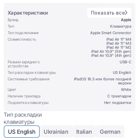
Характеристики
Показать все
Бренд
Apple
Тип
Клавиатура
Тип подключения
Apple Smart Connector
Совместимость
iPad Air 11" M4
iPad Air 11" M3
iPad Air 11" M2
iPad Air 10,9" (5th gen)
iPad Air 10,9" (4th gen)
Разъем зарядного
USB-C
устройства
Тип раскладки клавиатуры
US English
Системные требования
iPadOS 18.3 или более поздней
версии
Цвет
White
Наличие трекпада
С трекпадом
Подсветка клавиатуры
Нет подсветки
Тип раскладки
клавиатуры
US English
Ukrainian
Italian
German