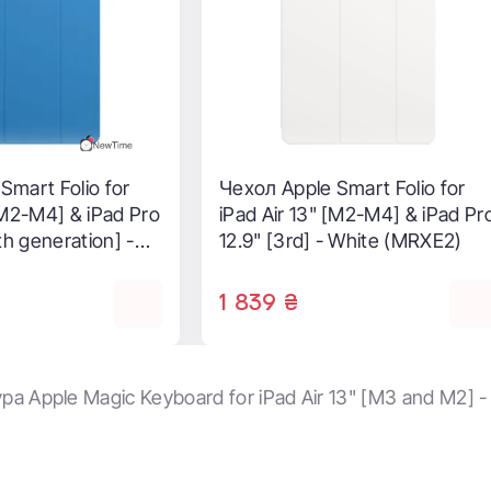
ка LAUT
Чехол-книжка Comma Joy
LIO MG для iPad
Series for iPad Air 13-inch
cil - Black
(2024) - Black
RM_BK)
1 799 ₴
а Apple Magic Keyboard for iPad Air 13" [M3 and M2] 