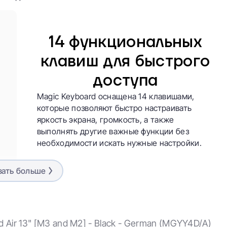
14 функциональных
клавиш для быстрого
доступа
Magic Keyboard оснащена 14 клавишами,
которые позволяют быстро настраивать
яркость экрана, громкость, а также
выполнять другие важные функции без
необходимости искать нужные настройки.
зать больше
ние через Smart Connecto
 подключается к iPad Air без необходимости в соединении
туру, и она мгновенно подключится, передавая данные и
d Air 13" [M3 and M2] - Black - German (MGYY4D/A)