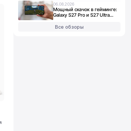
06.08.2026
Мощный скачок в гейминге:
Galaxy S27 Pro и S27 Ultra
получат графику нового
поколения
Все обзоры
я