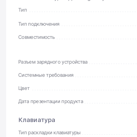
питание.
Тип
USB-C 
Magic Keyboard имеет разъем USB-C, что позволяет 
Тип подключения
подключения других аксессуаров.
Совместимость
Стильный
Apple Magic Keyboard имеет современный минимал
материалов. Она также выполняет функцию чехла, 
Разъем зарядного устройства
время транспортировки.
Системные требования
Цвет
Дата презентации продукта
Клавиатура
Тип раскладки клавиатуры