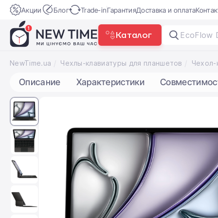
Акции
Блог
Trade-in
Гарантия
Доставка и оплата
Конта
Каталог
|
NewTime.ua
Чехлы-клавиатуры для планшетов
Описание
Характеристики
Совместимос