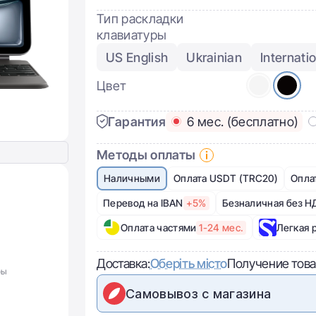
Тип раскладки
клавиатуры
US English
Ukrainian
Internati
Цвет
Гарантия
6 мес. (бесплатно)
Методы оплаты
Наличными
Оплата USDT (TRC20)
Опла
Перевод на IBAN
+5%
Безналичная без Н
Оплата частями
1-24 мес.
Легкая 
Доставка:
Оберіть місто
Получение това
ры
Самовывоз с магазина