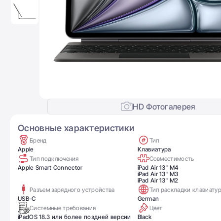
HD Фотогалерея
Основные характеристики
Бренд
Тип
Apple
Клавиатура
Тип подключения
Совместимость
Apple Smart Connector
iPad Air 13" M4
iPad Air 13" M3
iPad Air 13" M2
Разъем зарядного устройства
Тип раскладки клавиату
USB-C
German
Системные требования
Цвет
iPadOS 18.3 или более поздней версии
Black