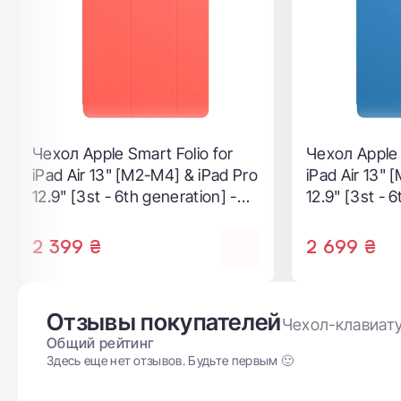
Чехол Apple Smart Folio for
Чехол-книж
iPad Air 13" [M2-M4] & iPad Pro
PRESTIGE FO
12.9" [3rd] - White (MRXE2)
Air 13" та Pen
(L_IPA24L_P
1 839 ₴
1 999 ₴
Отзывы покупателей
Чехол-клавиатур
Общий рейтинг
Здесь еще нет отзывов. Будьте первым 🙂