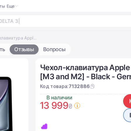
кты
Еще
Чехол-клавиатура Apple Magic Keyboard for iPad Air 13" [M2-M4] - Black - German (MGYY4D/A)
ть
Отзывы
Вопросы
Чехол-клавиатура Apple M
[M3 and M2] - Black - G
Код товара:
7132886
В наличии
13 999
₴