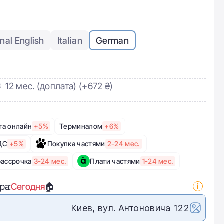
onal English
Italian
German
12 мес. (доплата)
(+672 ₴)
та онлайн
+5%
Терминалом
+6%
ДС
+5%
Покупка частями
2-24 мес.
рассрочка
3-24 мес.
Плати частями
1-24 мес.
ра:
Сегодня
🏠
Киев, вул. Антоновича 122