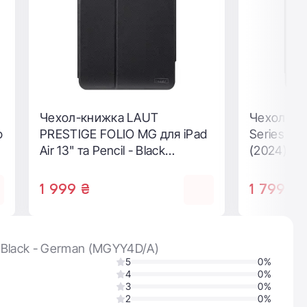
Чехол-книжка Comma Joy
Series for iPad Air 13-inch
(2024) - Light Pink
1 399 ₴
- Black - German (MGYY4D/A)
5
0%
4
0%
3
0%
2
0%