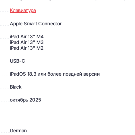
Клавиатура
для зарядки
удобно заряжать iPad Air, не занимая основной порт для
Apple Smart Connector
iPad Air 13" M4
 и защищенный
iPad Air 13" M3
iPad Air 13" M2
истичный дизайн и изготовлена из качественных
защищая переднюю и заднюю части вашего iPad Air во
USB-C
iPadOS 18.3 или более поздней версии
Black
октябрь 2025
German