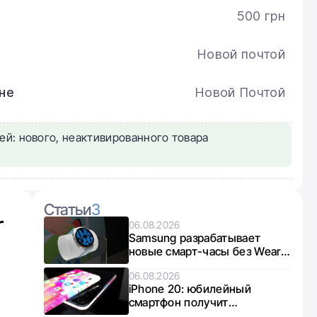
500 грн
Новой почтой
не
Новой Почтой
ей: нового, неактивированного товара
Статьи
3
r
06.08.2026
Samsung разрабатывает
новые смарт-часы без Wear
OS: что известно о Galaxy
06.08.2026
Aero
iPhone 20: юбилейный
смартфон получит
увеличенные дисплеи