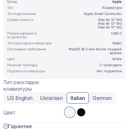
Бренд
Apple
Тип
Клавиатура
Тип подключения
Apple Smart Connector
Совместимость
iPad Air 13" M4
iPad Air 13" M3
iPad Air 13" M2
Разъем зарядного
USB-C
устройства
Тип раскладки клавиатуры
Italian
Системные требования
iPadOS 18.3 или более поздней
версии
Цвет
White
Наличие трекпада
С трекпадом
Подсветка клавиатуры
Нет подсветки
Тип раскладки
клавиатуры
US English
Ukrainian
Italian
German
Цвет
Гарантия