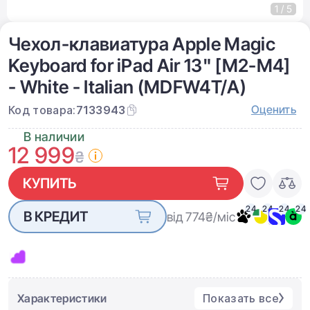
1 / 5
Чехол-клавиатура Apple Magic
Keyboard for iPad Air 13" [M2-M4]
- White - Italian (MDFW4T/A)
Оценить
Код товара:
7133943
В наличии
12 999
₴
КУПИТЬ
24
24
24
24
В КРЕДИТ
від 774
₴/міс
Характеристики
Показать все