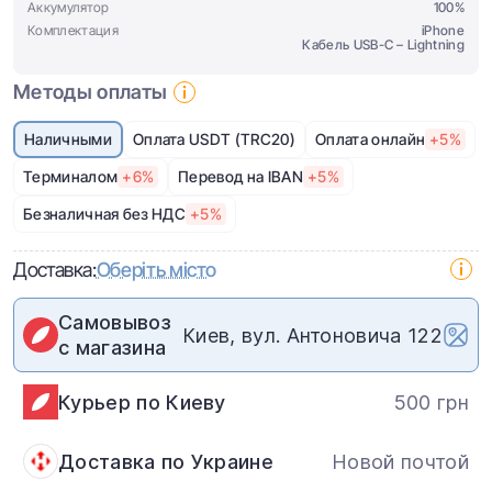
Аккумулятор
100%
Комплектация
iPhone
Кабель USB-C – Lightning
Методы оплаты
Наличными
Оплата USDT (TRC20)
Оплата онлайн
+5%
Терминалом
+6%
Перевод на IBAN
+5%
Безналичная без НДС
+5%
Доставка:
Оберіть місто
Самовывоз
Киев, вул. Антоновича 122
с магазина
Курьер по Киеву
500 грн
Доставка по Украине
Новой почтой