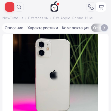
NewTime.ua
Б/У товары
Б/У Apple iPhone 12 Mini 128GB White (MG8M3, MGE43) - Состояние: хороший | Аккумулятор: 100% | Комплектация: кабель, iPhone | Гарантія: 3 мес.
Описание
Характеристики
Комплектация
Отзывы