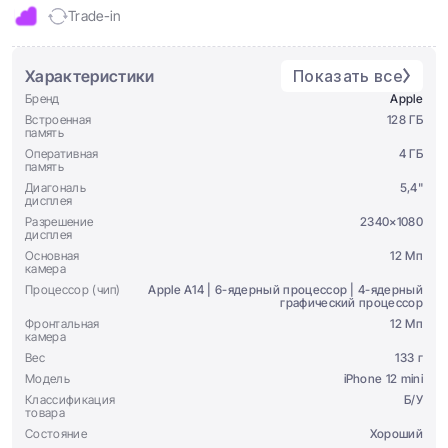
Trade-in
Характеристики
Показать все
Бренд
Apple
Встроенная
128 ГБ
память
Оперативная
4 ГБ
память
Диагональ
5,4"
дисплея
Разрешение
2340×1080
дисплея
Основная
12 Мп
камера
Процессор (чип)
Apple A14 | 6-ядерный процессор | 4-ядерный
графический процессор
Фронтальная
12 Мп
камера
Вес
133 г
Модель
iPhone 12 mini
Классификация
Б/У
товара
Состояние
Хороший