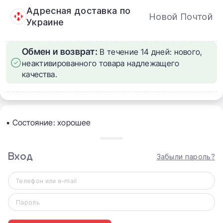
Адресная доставка по
Новой Почтой
Украине
Обмен и возврат:
В течение 14 дней: нового,
неактивированного товара надлежащего
качества.
• Состояние: хорошее
• Аккумулятор: 100%
Вход
Забыли пароль?
• Гарантия: 3 месяца
• Комплект: кабель, iPhone
Телефон или e-mail
Пароль
💸 Цена: 10 599 грн (~250$)