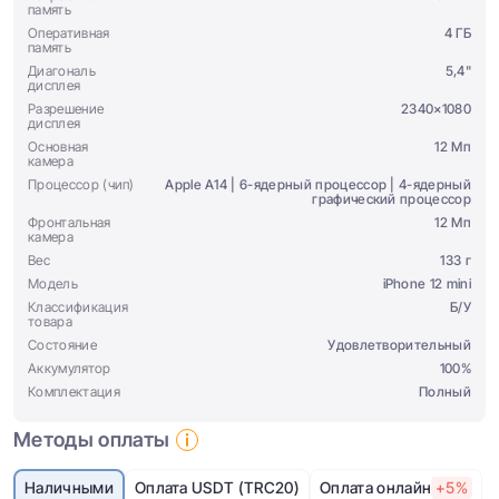
память
Оперативная
4 ГБ
память
Диагональ
5,4"
дисплея
Разрешение
2340×1080
дисплея
Основная
12 Мп
камера
Процессор (чип)
Apple A14 | 6-ядерный процессор | 4-ядерный
графический процессор
Фронтальная
12 Мп
камера
Вес
133 г
Модель
iPhone 12 mini
Классификация
Б/У
товара
Состояние
Удовлетворительный
Аккумулятор
100%
Комплектация
Полный
Методы оплаты
Наличными
Оплата USDT (TRC20)
Оплата онлайн
+5%