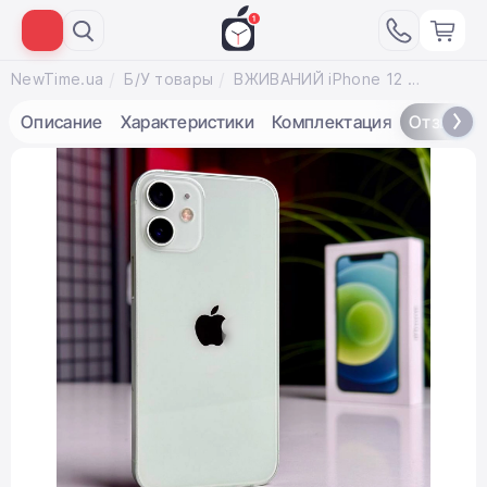
NewTime.ua
Б/У товары
ВЖИВАНИЙ iPhone 12 Mini 64GB Green (MG8K3, MGE23) | Стан: задовільний | Акумулятор: 100% | Гарантія: 1 місяць | Комплект: повний
Описание
Характеристики
Комплектация
Отзывы