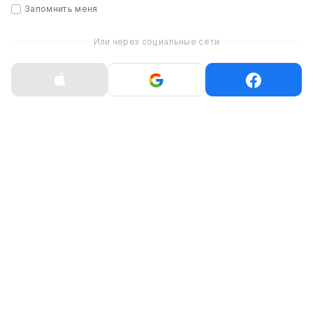
Запомнить меня
64 ГБ
Оперативная память
Или через социальные сети
4 ГБ
Основная камера
12 Мп
Процессор (чип)
Apple A14 | 6-ядерный процессор | 4-ядерный
графический процессор
Фронтальная камера
12 Мп
Вес
133 г
Модель
iPhone 12 mini
Цвет
Green