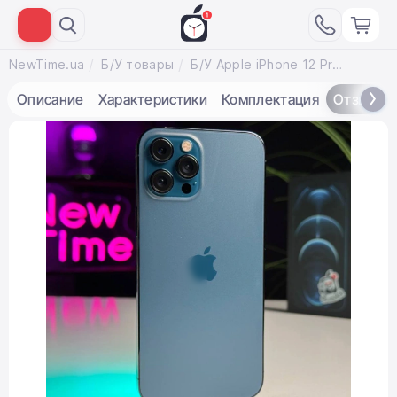
NewTime.ua
Б/У товары
Б/У Apple iPhone 12 Pro Max 128GB Pacific Blue (MGCJ3, MGDA3) - Состояние: хороший | Аккумулятор: 100% | Комплектация: полный | Гарантія: 3 мес.
Описание
Характеристики
Комплектация
Отзывы