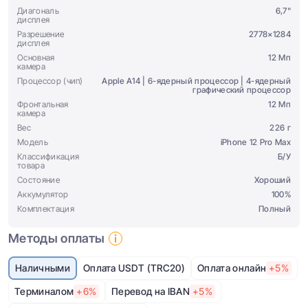
Диагональ
6,7"
дисплея
Разрешение
2778×1284
дисплея
Основная
12 Мп
камера
Процессор (чип)
Apple A14 | 6-ядерный процессор | 4-ядерный
графический процессор
Фронтальная
12 Мп
камера
Вес
226 г
Модель
iPhone 12 Pro Max
Классификация
Б/У
товара
Состояние
Хороший
Аккумулятор
100%
Комплектация
Полный
Методы оплаты
Наличными
Оплата USDT (TRC20)
Оплата онлайн
+5%
Терминалом
+6%
Перевод на IBAN
+5%