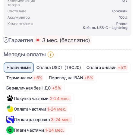
Классификация
Б/У
товара
Состояние
Хороший
Аккумулятор
100%
Комплектация
iPhone
Кабель USB-C – Lightning
Гарантия
3 мес. (бесплатно)
Методы оплаты
Наличными
Оплата USDT (TRC20)
Оплата онлайн
+5%
Терминалом
+6%
Перевод на IBAN
+5%
Безналичная без НДС
+5%
Покупка частями
2-24 мес.
Оплата частями
1-24 мес.
Легкая рассрочка
3-24 мес.
Плати частями
1-24 мес.