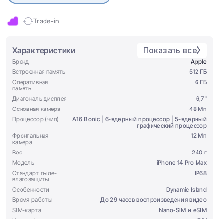
Trade-in
Характеристики
Показать все
Бренд
Apple
Встроенная память
512 ГБ
Оперативная
6 ГБ
память
Диагональ дисплея
6,7"
Основная камера
48 Мп
Процессор (чип)
A16 Bionic | 6-ядерный процессор | 5-ядерный
графический процессор
Фронтальная
12 Мп
камера
Вес
240 г
Модель
iPhone 14 Pro Max
Стандарт пыле-
IP68
влагозащиты
Особенности
Dynamic Island
Время работы
До 29 часов воспроизведения видео
SIM-карта
Nano-SIM и eSIM