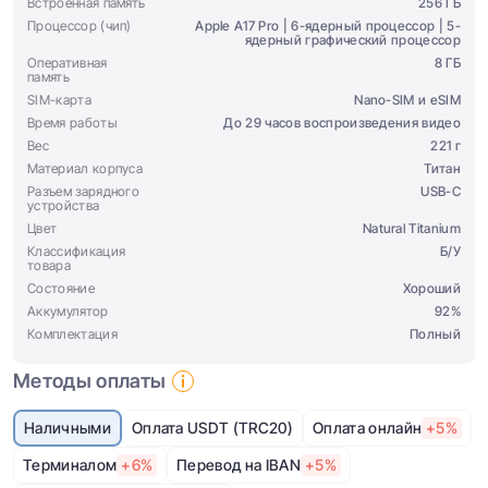
Встроенная память
256 ГБ
Процессор (чип)
Apple A17 Pro | 6-ядерный процессор | 5-
ядерный графический процессор
Оперативная
8 ГБ
память
SIM-карта
Nano-SIM и eSIM
Время работы
До 29 часов воспроизведения видео
Вес
221 г
Материал корпуса
Титан
Разъем зарядного
USB-C
устройства
Цвет
Natural Titanium
Классификация
Б/У
товара
Состояние
Хороший
Аккумулятор
92%
Комплектация
Полный
Методы оплаты
Наличными
Оплата USDT (TRC20)
Оплата онлайн
+5%
Терминалом
+6%
Перевод на IBAN
+5%