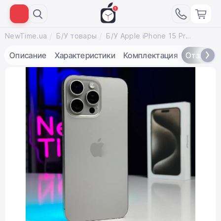
NewTime.ua
Б/У товары
Б/У Apple iPhone 15 Pro Max 256GB Natural Titanium (MU793) - Состояние: хороший (мелкие царапины на экране) | Аккумулятор: 92% | Комплектация: полный | Гарантія: 1 мес.
Описание
Характеристики
Комплектация
Отзывы