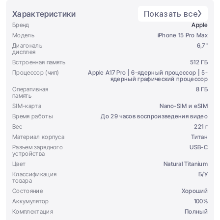
Характеристики
Показать все
Бренд
Apple
Модель
iPhone 15 Pro Max
Диагональ
6,7"
дисплея
Встроенная память
512 ГБ
Процессор (чип)
Apple A17 Pro | 6-ядерный процессор | 5-
ядерный графический процессор
Оперативная
8 ГБ
память
SIM-карта
Nano-SIM и eSIM
Время работы
До 29 часов воспроизведения видео
Вес
221 г
Материал корпуса
Титан
Разъем зарядного
USB-C
устройства
Цвет
Natural Titanium
Классификация
Б/У
товара
Состояние
Хороший
Аккумулятор
100%
Комплектация
Полный