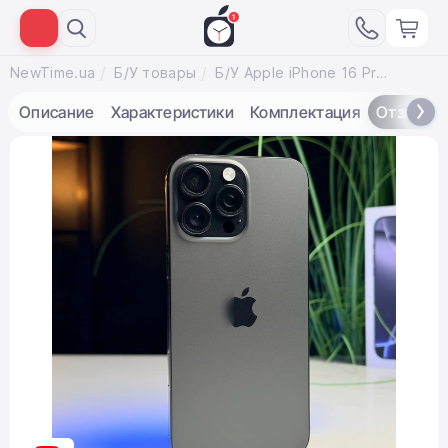
NewTime.ua
Б/У товары
Б/У Apple iPhone 16 Pro Max 256GB Black Titanium (MYWV3) - Состояние: хороший | Аккумулятор: 92% | Комплектация: полный | Гарантія: 3 мес.
Описание
Характеристики
Комплектация
Отзывы