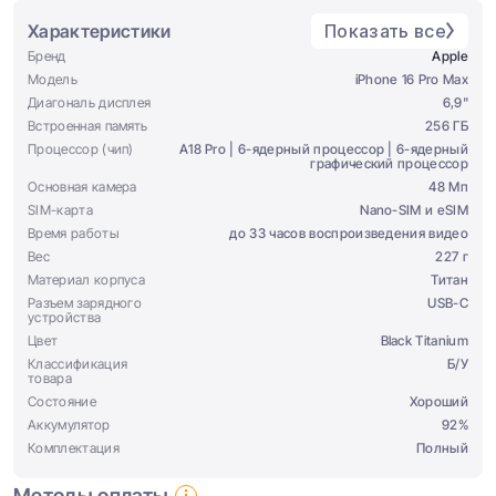
Характеристики
Показать все
Бренд
Apple
Модель
iPhone 16 Pro Max
Диагональ дисплея
6,9"
Встроенная память
256 ГБ
Процессор (чип)
A18 Pro | 6-ядерный процессор | 6-ядерный
графический процессор
Основная камера
48 Мп
SIM-карта
Nano-SIM и eSIM
Время работы
до 33 часов воспроизведения видео
Вес
227 г
Материал корпуса
Титан
Разъем зарядного
USB-C
устройства
Цвет
Black Titanium
Классификация
Б/У
товара
Состояние
Хороший
Аккумулятор
92%
Комплектация
Полный
Методы оплаты