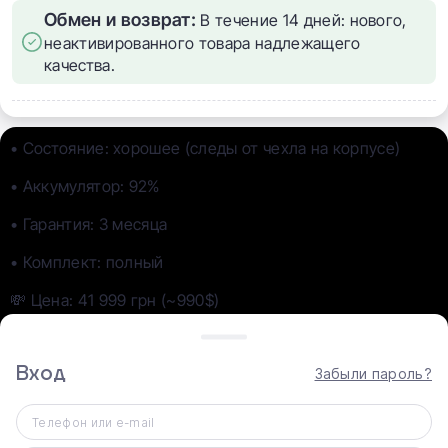
Обмен и возврат:
В течение 14 дней: нового,
неактивированного товара надлежащего
качества.
• Состояние: хорошее (следы от чехла на корпусе)
• Аккумулятор: 92%
• Гарантия: 3 месяца
• Комплект: полный
💸 Цена: 41 999 грн (~990$)
🆔 ID: 198242 | Код: 7133443
Вход
Новый iPhone 16 Pro Max
Забыли пароль?
Представляем iPhone 16 Pro и iPhone 16 Pro Max,
оснащенные системой Apple Intelligence и передовым
Телефон или e-mail
чипом A18 Pro. Эти модели имеют большие размеры