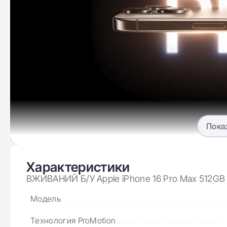
Пока
Новый цвет 
Характеристики
iPhone 16 Pro и iPhone 16 Pro Max будут доступны в ч
ВЖИВАНИЙ Б/У Apple iPhone 16 Pro Max 512GB N
white titanium и новый desert titanium.
Аккумулятор: 92% | Комплектация: полный | Гар
Модель
Технология ProMotion