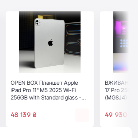
ВЖИВАНИЙ Б/У Apple iPhone
14 Pro Max 1TB Space Black
(MQC23) - Состояние:
хороший | Аккумулятор: 100%
| Комплектация: полный |
30 999 ₴
Гарантія: 3 мес.