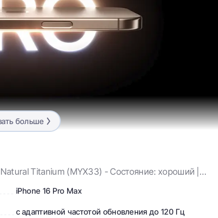
зать больше
в iPhone 16 Pro
етырех потрясающих цветах: black titanium, natural titanium
atural Titanium (MYX33) - Состояние: хороший |
антія: 3 мес.
iPhone 16 Pro Max
с адаптивной частотой обновления до 120 Гц