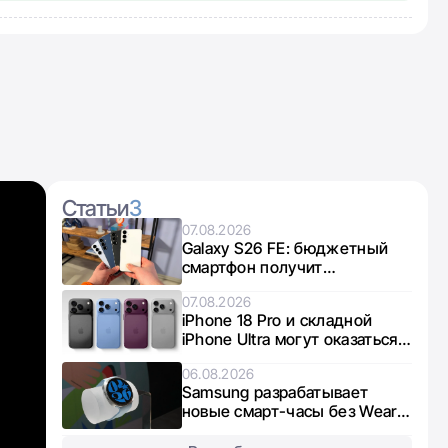
Статьи
3
07.08.2026
Galaxy S26 FE: бюджетный
смартфон получит
интересный микс чипов от
07.08.2026
Exynos и Snapdragon
iPhone 18 Pro и складной
iPhone Ultra могут оказаться в
дефиците из-за нехватки
06.08.2026
памяти
Samsung разрабатывает
новые смарт-часы без Wear
OS: что известно о Galaxy