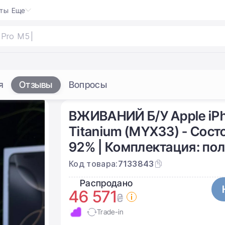
кты
Еще
я
Отзывы
Вопросы
ВЖИВАНИЙ Б/У Apple iPho
Titanium (MYX33) - Сост
92% | Комплектация: полн
Код товара:
7133843
Распродано
46 571
₴
Trade-in