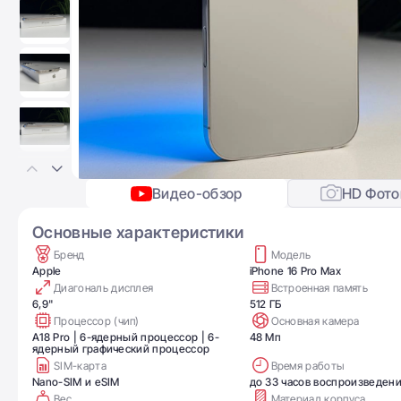
Видео-обзор
HD Фото
Основные характеристики
Бренд
Модель
Apple
iPhone 16 Pro Max
Диагональ дисплея
Встроенная память
6,9"
512 ГБ
Процессор (чип)
Основная камера
A18 Pro | 6-ядерный процессор | 6-
48 Мп
ядерный графический процессор
SIM-карта
Время работы
Nano-SIM и eSIM
до 33 часов воспроизведен
Вес
Материал корпуса