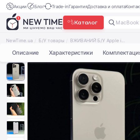
Акции
Блог
Trade-in
Гарантия
Доставка и оплата
Конта
Каталог
Garmin F
|
NewTime.ua
Б/У товары
ВЖИВАНИЙ Б/У Apple iPhone 16 Pro Max 512GB Natural Titanium (MYX33) - Состояние: хороший | Аккумулятор: 92% | Комплектация: полный | Гарантія: 3 мес.
Описание
Характеристики
Комплектаци