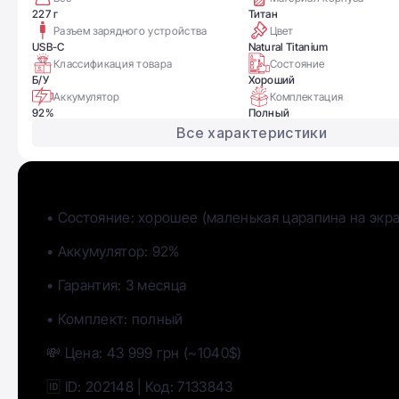
227 г
Титан
Разъем зарядного устройства
Цвет
USB-C
Natural Titanium
Классификация товара
Состояние
Б/У
Хороший
Аккумулятор
Комплектация
92%
Полный
Все характеристики
• Состояние: хорошее (маленькая царапина на экр
• Аккумулятор: 92%
• Гарантия: 3 месяца
• Комплект: полный
💸 Цена: 43 999 грн (~1040$)
🆔 ID: 202148 | Код: 7133843