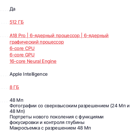
Да
512 ГБ
A18 Pro | 6-ядерный процессор | 6-ядерный
графический процессор
6-core CPU
6-core GPU
16-core Neural Engine
Apple Intelligence
8 ГБ
48 Мп
Фотографии со сверхвысоким разрешением (24 Мп и
48 Мп)
Портреты нового поколения с функциями
фокусировки и контроля глубины
Макросъемка с разрешением 48 Мп