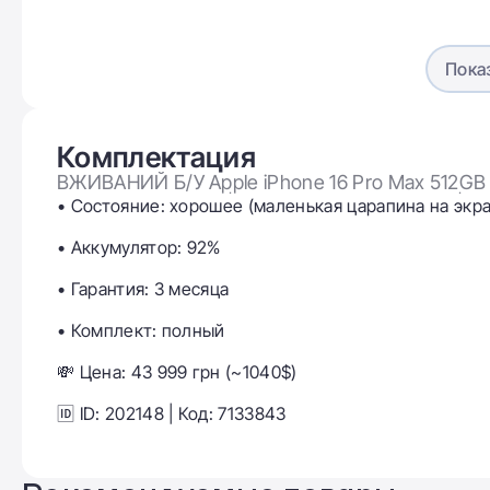
Сила. Кр
Корпус iPhone 16 Pro выполнен из титана 5-го кл
покрытием. Титан имеет одно из самых высоких со
Пока
делает эти модели невероятно прочными и впечат
Диапазон оптического зума
Управление камерой
Комплектация
ВЖИВАНИЙ Б/У Apple iPhone 16 Pro Max 512GB N
Аккумулятор: 92% | Комплектация: полный | Гар
• Состояние: хорошее (маленькая царапина на экр
Фронтальная камера
• Аккумулятор: 92%
SIM-карта
• Гарантия: 3 месяца
Стандарт пыле-влагозащиты
• Комплект: полный
Время работы
💸 Цена: 43 999 грн (~1040$)
Вес
🆔 ID: 202148 | Код: 7133843
Размеры