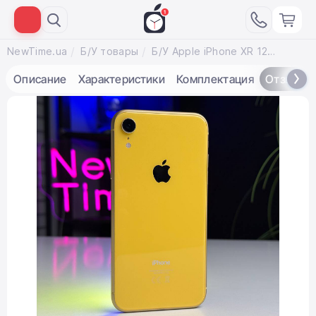
NewTime.ua
Б/У товары
Б/У Apple iPhone XR 128GB Yellow (MRYF2) - Состояние: хороший | Аккумулятор: 100% | Комплектация: iPhone, кабель | Гарантія: 1 мес.
Описание
Характеристики
Комплектация
Отзывы