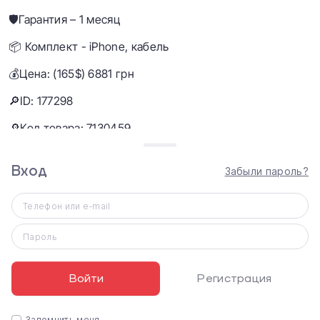
🛡Гарантия – 1 месяц
📦 Комплект - iPhone, кабель
💰Цена: (165$) 6881 грн
🔎ID: 177298
🔎Код товара: 7130459
Вход
Забыли пароль?
Характеристики
Apple iPhone XR 128GB Yellow (MRYF2)
Телефон или e-mail
Встроенная память
128 ГБ
Пароль
Оперативная память
3 ГБ
Войти
Регистрация
Основная камера
12 Мп
Запомнить меня