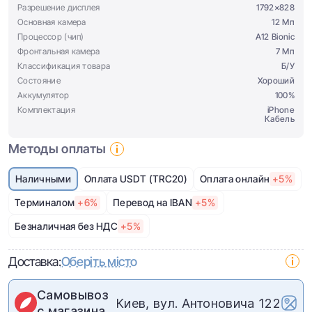
Разрешение дисплея
1792×828
Основная камера
12 Мп
Процессор (чип)
A12 Bionic
Фронтальная камера
7 Мп
Классификация товара
Б/У
Состояние
Хороший
Аккумулятор
100%
Комплектация
iPhone
Кабель
Методы оплаты
Наличными
Оплата USDT (TRC20)
Оплата онлайн
+5%
Терминалом
+6%
Перевод на IBAN
+5%
Безналичная без НДС
+5%
Доставка:
Оберіть місто
Самовывоз
Киев, вул. Антоновича 122
с магазина