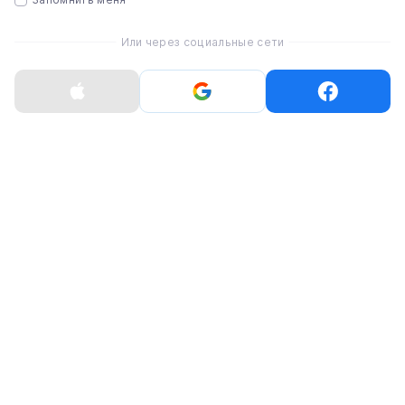
Процессор (чип)
Или через социальные сети
A12 Bionic
Фронтальная камера
7 Мп
Вес
194 г
Модель
iPhone XR
Цвет
Yellow
Классификация товара
Б/У
Состояние
Хороший
Аккумулятор
100%