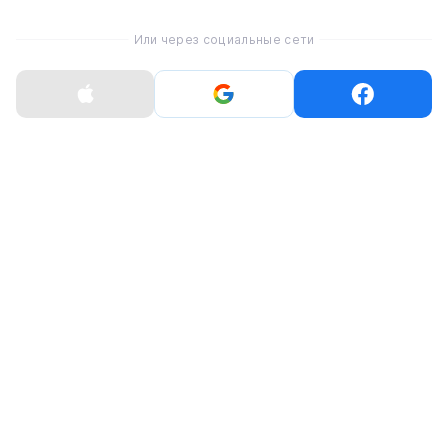
Фронтальная камера
12 Мп
Или через социальные сети
Вес
682 г
Беспр. коммун.
Bluetooth, Wi-Fi
Серия
iPad Pro
Классификация товара
Б/У
Состояние
Хороший
Аккумулятор
75%
Комплектация
iPad
Кабель для зарядки
Показать больше