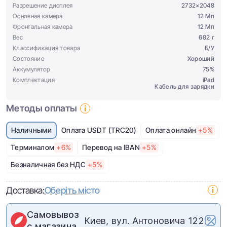
Разрешение дисплея
2732×2048
Основная камера
12 Мп
Фронтальная камера
12 Мп
Вес
682 г
Классификация товара
Б/У
Состояние
Хороший
Аккумулятор
75%
Комплектация
iPad
Кабель для зарядки
Методы оплаты
Наличными
Оплата USDT (TRC20)
Оплата онлайн
+5%
Терминалом
+6%
Перевод на IBAN
+5%
Безналичная без НДС
+5%
Доставка:
Оберіть місто
Самовывоз
Киев, вул. Антоновича 122
с магазина