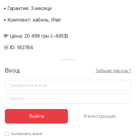
• Гарантия: 3 месяца
• Комплект: кабель, iPad
💸 Цена: 20 499 грн (~495$)
🆔 ID: 192784
Вход
Характеристики
Забыли пароль?
iPad Pro 12.9" 2021 Wi-Fi 128GB Silver (MHNG3)
Телефон или e-mail
Оперативная память
8 ГБ
Пароль
Дата презентации продукта
апрель 2021
Войти
Регистрация
Основная камера
12 Мп
Запомнить меня