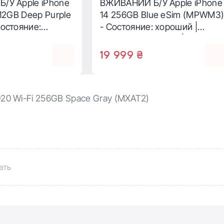
/У Apple iPhone
ВЖИВАНИЙ Б/У Apple iPhone
512GB Deep Purple
14 256GB Blue eSim (MPWM3
остояние:
- Состояние: хороший |
ккумулятор: 100%
Аккумулятор: 100% |
ция: полный |
Комплектация: полный |
19 999 ₴
мес.
Гарантия: 3 мес.
2020 Wi-Fi 256GB Space Gray (MXAT2)
ать