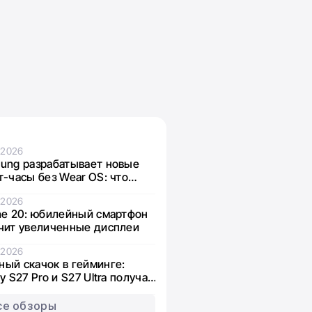
.2026
ung разрабатывает новые
т-часы без Wear OS: что
стно о Galaxy Aero
.2026
ne 20: юбилейный смартфон
чит увеличенные дисплеи
.2026
ый скачок в гейминге:
y S27 Pro и S27 Ultra получат
ику нового поколения
се обзоры