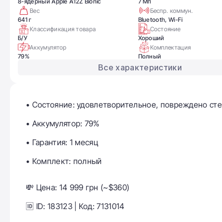
8-ядерный Apple A12Z Bionic
7 Мп
Вес
Беспр. коммун.
641 г
Bluetooth, Wi-Fi
Классификация товара
Состояние
Б/У
Хороший
Аккумулятор
Комплектация
79%
Полный
Все характеристики
• Состояние: удовлетворительное, повреждено ст
• Аккумулятор: 79%
• Гарантия: 1 месяц
• Комплект: полный
💸 Цена: 14 999 грн (~$360)
🆔 ID: 183123 | Код: 7131014