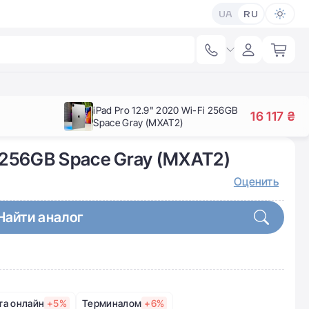
UA
RU
iPad Pro 12.9" 2020 Wi-Fi 256GB
16 117 ₴
Space Gray (MXAT2)
i 256GB Space Gray (MXAT2)
Оценить
Найти аналог
та онлайн
+5%
Терминалом
+6%