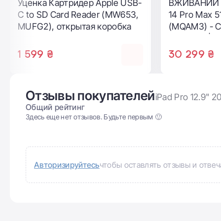
Уценка Картридер Apple USB-
ВЖИВАНИЙ Б
C to SD Card Reader (MW653,
14 Pro Max 
MUFG2), открытая коробка
(MQAM3) - С
хороший | А
| Комплекта
1 599 ₴
30 299 ₴
Гарантия: 3 
Отзывы покупателей
iPad Pro 12.9" 
Общий рейтинг
Здесь еще нет отзывов. Будьте первым 🙂
Авторизируйтесь
чтобы оставлять отзывы и отвеч