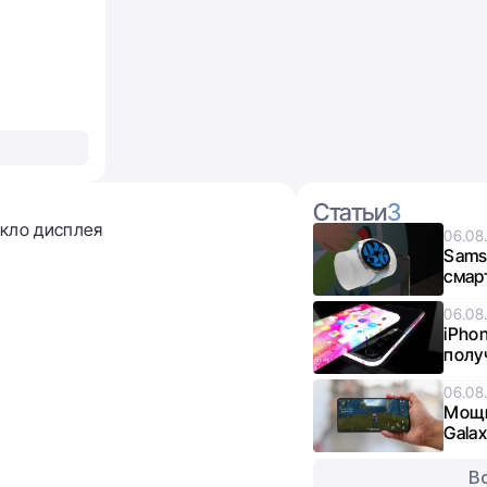
Статьи
3
екло дисплея
06.08
Sams
смар
изве
06.08
iPho
полу
06.08
Мощн
Galax
граф
В