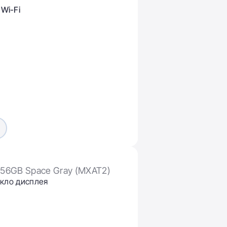
 Wi-Fi
ы
i 256GB Space Gray (MXAT2)
екло дисплея
8