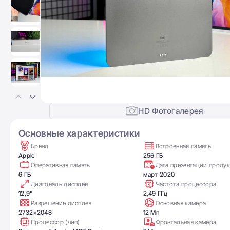
HD Фотогалерея
Основные характеристики
Бренд
Встроенная память
Apple
256 ГБ
Оперативная память
Дата презентации продук
6 ГБ
март 2020
Диагональ дисплея
Частота процессора
12,9"
2,49 ГГц
Разрешение дисплея
Основная камера
2732×2048
12 Мп
Процессор (чип)
Фронтальная камера