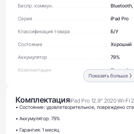
Беспр. коммун.
Bluetooth,
Серия
iPad Pro
Классификация товара
Б/У
Состояние
Хороший
Аккумулятор
79%
Комплектация
Полный
Показать больше
Категория б/у техники
Планшет
Комплектация
Дисплей
iPad Pro 12.9" 2020 Wi-F
• Состояние: удовлетворительное, повреждено ст
Диагональ дисплея
12,9"
• Аккумулятор: 79%
Разрешение дисплея
2732×204
• Гарантия: 1 месяц