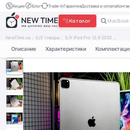
Акции
Блог
Trade-in
Гарантия
Доставка и оплата
Конта
Каталог
MacBo
|
NewTime.ua
Б/У товары
Б/У iPad Pro 12.9 2020 Wi-Fi 256GB Space Gray (MXAT2) | Состояние: удовлетворительное, повреждено стекло дисплея | Аккумулятор: 79% | Гарантия: 1 месяц | Комплект: полный
Описание
Характеристики
Комплектаци