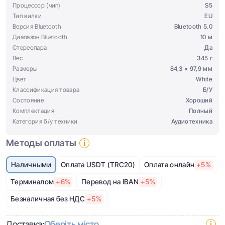
Процессор (чип)
S5
Тип вилки
EU
Версия Bluetooth
Bluetooth 5.0
Диапазон Bluetooth
10 м
Стереопара
Да
Вес
345 г
Размеры
84,3 × 97,9 мм
Цвет
White
Классификация товара
Б/У
Состояние
Хороший
Комплектация
Полный
Категория б/у техники
Аудиотехника
Методы оплаты
Наличными
Оплата USDT (TRC20)
Оплата онлайн
+5%
Терминалом
+6%
Перевод на IBAN
+5%
Безналичная без НДС
+5%
Доставка:
Оберіть місто