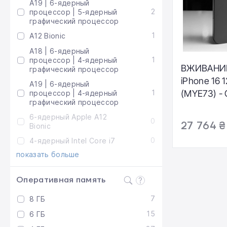
A19 | 6-ядерный
2
процессор | 5-ядерный
графический процессор
1
A12 Bionic
A18 | 6-ядерный
1
процессор | 4-ядерный
ВЖИВАНИЙ
графический процессор
iPhone 16 
A19 | 6-ядерный
1
(MYE73) - 
процессор | 4-ядерный
графический процессор
идеальный
6-ядерный Apple A12
Аккумулято
0
27 764 ₴
Bionic
Комплекта
0
4-ядерный Intel Core i7
Гарантия: 
показать больше
Оперативная память
7
8 ГБ
15
6 ГБ