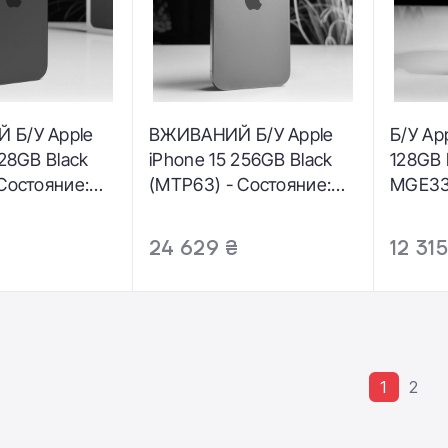
 Б/У Apple
ВЖИВАНИЙ Б/У Apple
Б/У App
128GB Black
iPhone 15 256GB Black
128GB 
Состояние:
(MTP63) - Состояние:
MGE33)
 |
хороший | Аккумулятор:
идеаль
р: 98% |
89% | Комплектация:
Аккуму
24 629 ₴
12 31
ция: полный |
полный | Гарантия: 3
Компле
3 мес.
мес.
телефо
мес.
1
2