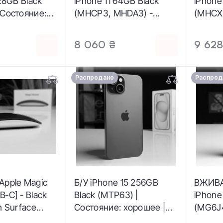
128GB Black
iPhone 11 64GB Black
iPhone
 Состояние:
(MHCP3, MHDA3) -
(MHCX
 |
Состояние: хороший |
Состоя
р: 100% |
Аккумулятор: 100% |
Аккуму
8 060 ₴
9 628
ция: полный |
Комплектация: полный |
Компле
3 мес.
Гарантия: 3 мес.
Гарант
Распродано
Распрод
Apple Magic
Б/У iPhone 15 256GB
ВЖИВА
‑C] - Black
Black (MTP63) |
iPhone
h Surface
Состояние: хорошее |
(MG6J4
 Состояние:
Аккумулятор: 89% |
хороши