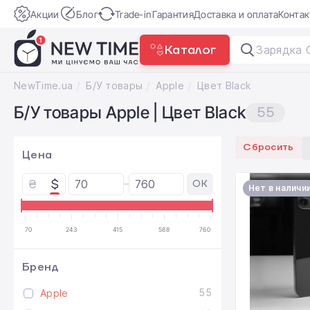
Акции
Блог
Trade-in
Гарантия
Доставка и оплата
Конта
Каталог
З
|
NewTime.ua
Б/У товары
Apple
Цвет Black
Б/У товары Apple | Цвет Black
55
Сбросить
Цена
₴
$
OK
Нет в наличи
70
243
415
588
760
Бренд
55
Apple