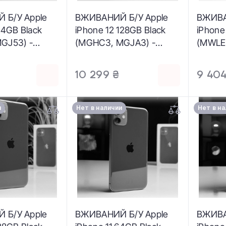
 Б/У Apple
ВЖИВАНИЙ Б/У Apple
ВЖИВА
64GB Black
iPhone 12 128GB Black
iPhone
GJ53) -
(MGHC3, MGJA3) -
(MWLE2
: хорошее |
Состояние: хороший |
удовле
р: 98% |
Аккумулятор: 87% |
Аккуму
10 299 ₴
9 404
ция: iPhone,
Комплектация: полный |
Компле
арантия: 3
Гарантия: 3 мес.
Гарант
и
Нет в наличии
Нет в н
 Б/У Apple
ВЖИВАНИЙ Б/У Apple
ВЖИВА