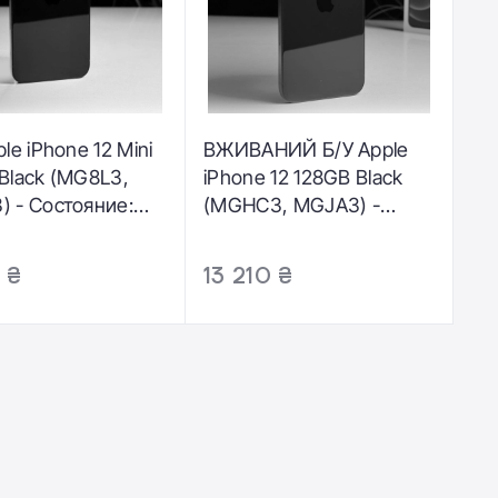
le iPhone 12 Mini
ВЖИВАНИЙ Б/У Apple
Black (MG8L3,
iPhone 12 128GB Black
 - Состояние:
(MGHC3, MGJA3) -
ный |
Состояние: хороший |
лятор: 100% |
Аккумулятор: 100% |
5 ₴
13 210 ₴
ктация: кабель,
Комплектация: полный |
н | Гарантія: 3
Гарантія: 3 мес.