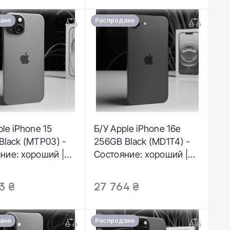
ия: 3 мес.
ано
Распродано
ple iPhone 15
Б/У Apple iPhone 16e
Black (MTP03) -
256GB Black (MD1T4) -
ние: хороший |
Состояние: хороший |
лятор: 87% |
Аккумулятор: 100% |
ктация: полный |
Комплектация: полный |
3 ₴
27 764 ₴
ия: 3 мес.
Гарантія: 3 мес.
ано
Распродано