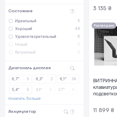
хороший |
3 135 ₴
Состояние
100% | Ком
коробка, 
5
Идеальный
Гарантія: 1
Распродано
44
Хороший
6
Удовлетворительный
0
Новый
0
Витринный
Диагональ дисплея
6,7"
5
6,3"
2
6,1"
38
ВИТРИННА
клавиатура
5,4"
5
43"
0
27"
0
подсветко
показать больше
планшета 
Keyboard f
11 899 ₴
Аккумулятор
13‑inch [M4