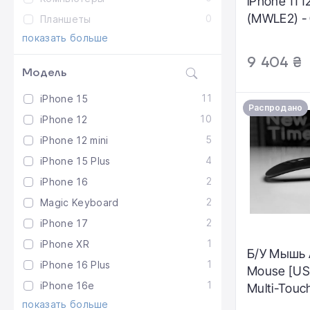
iPhone 11 
(MWLE2) -
0
Планшеты
идеальный
показать больше
Аккумулято
9 404 ₴
Комплекта
Модель
Гарантия: 
11
iPhone 15
Распродано
10
iPhone 12
5
iPhone 12 mini
4
iPhone 15 Plus
2
iPhone 16
2
Magic Keyboard
2
iPhone 17
1
iPhone XR
Б/У Мышь 
1
iPhone 16 Plus
Mouse [USB
1
iPhone 16e
Multi-Touc
показать больше
(MXK63) -