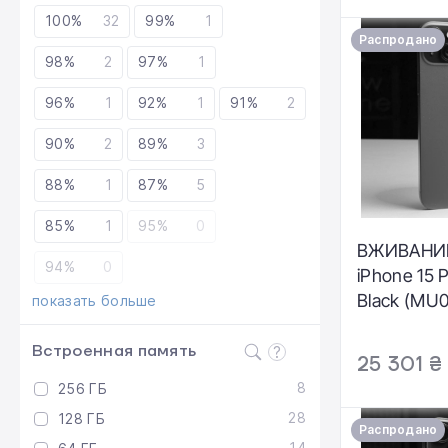
Black (MW
100%
32
99%
1
Состояние
Распродано
Комплекта
98%
2
97%
1
Гарантія: 1
96%
1
92%
1
91%
2
90%
2
89%
3
88%
1
87%
5
85%
1
95%
0
ВЖИВАНИЙ
94%
0
iPhone 15 
Black (MU0
показать больше
Состояние
Аккумулято
Встроенная память
25 301 ₴
Комплекта
8
256 ГБ
Гарантия: 
28
128 ГБ
Распродано
14