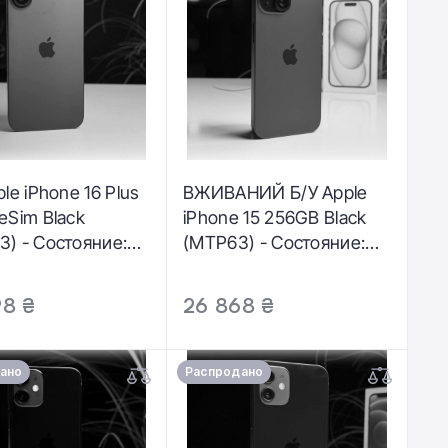
le iPhone 16 Plus
ВЖИВАНИЙ Б/У Apple
eSim Black
iPhone 15 256GB Black
) - Состояние:
(MTP63) - Состояние:
творительное |
хороший | Аккумулятор:
лятор: 100% |
89% | Комплектация:
98 ₴
26 868 ₴
ктация: полный |
полный | Гарантия: 3
ия: 3 мес.
мес.
ано
Распродано