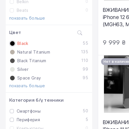
0
Belkin
ВЖИВАНИЙ
0
Beats
iPhone 12 
показать больше
(MGH63, M
Состояние
Цвет
Аккумулято
9 999 ₴
55
Black
Комплекта
135
Natural Titanium
кабель | Г
мес.
110
Black Titanium
Нет в наличи
99
Silver
95
Space Gray
показать больше
Категория б/у техники
50
Смартфоны
5
Периферия
ВЖИВАНИЙ
0
Компьютеры