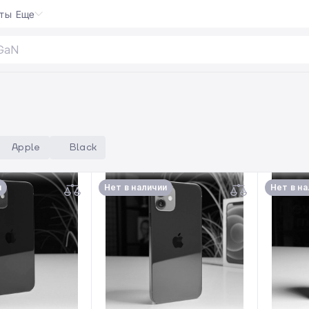
кты
Еще
Apple
Black
и
Нет в наличии
Нет в н