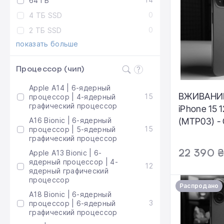
64 ГБ
0
4 ТБ SSD
0
2 ТБ SSD
показать больше
Процессор (чип)
Apple A14 | 6-ядерный
ВЖИВАНИЙ
15
процессор | 4-ядерный
графический процессор
iPhone 15 
A16 Bionic | 6-ядерный
(MTP03) -
15
процессор | 5-ядерный
хороший |
графический процессор
100% | Ком
22 390 
Apple A13 Bionic | 6-
полный | Г
ядерный процессор | 4-
12
мес.
ядерный графический
процессор
Распродано
A18 Bionic | 6-ядерный
3
процессор | 6-ядерный
графический процессор