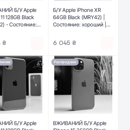
НИЙ Б/У Apple
Б/У Apple iPhone XR
 11 128GB Black
64GB Black (MRY42) |
) - Состояние:
Состояние: хороший |
творительный |
Аккумулятор: 100%
лятор: 100% |
(уведомление о
 ₴
6 045 ₴
ктация: полный |
замене) | Гарантия: 1
ия: 3 мес.
месяц | Комплект:
iPhone, кабель
аличии
Распродано
НИЙ Б/У Apple
ВЖИВАНИЙ Б/У Apple