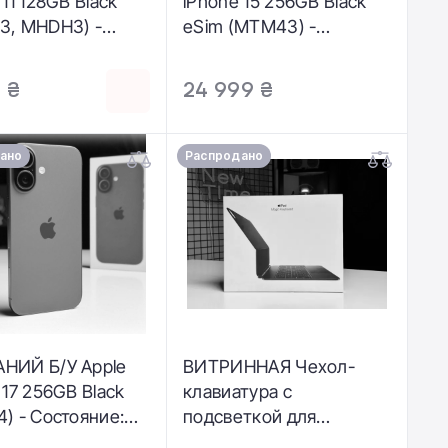
 11 128GB Black
iPhone 15 256GB Black
3, MHDH3) -
eSim (MTM43) -
ние: хороший |
Состояние: хорошее |
лятор: 100% |
Аккумулятор: 99% |
 ₴
24 999 ₴
ктация: полный |
Комплектация: полный |
ия: 3 мес.
Гарантия: 3 мес.
ано
Распродано
НИЙ Б/У Apple
ВИТРИННАЯ Чехол-
 17 256GB Black
клавиатура с
) - Состояние:
подсветкой для
й | Аккумулятор:
планшета Apple Magic