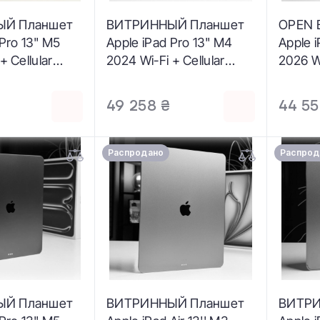
ЫЙ Планшет
ВИТРИННЫЙ Планшет
OPEN 
 Pro 13" M5
Apple iPad Pro 13" M4
Apple i
+ Cellular
2024 Wi-Fi + Cellular
2026 W
 Standard
256GB with Standard
Starli
ce Black
glass - Space Black
Состоя
₴
49 258 ₴
44 55
Состояние:
(MVXR3) - Состояние:
Аккуму
 Аккумулятор:
хорошее | Аккумулятор:
Компле
плектация:
100% | Комплектация:
Гарант
Распродано
Распрод
ь | Гарантия:
полный | Гарантия: 3
мес.
ЫЙ Планшет
ВИТРИННЫЙ Планшет
ВИТРИ