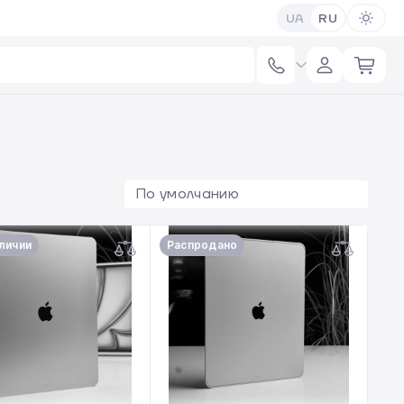
UA
RU
По умолчанию
аличии
Распродано