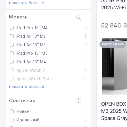
Apple iPad
показать больше
2025 Wi-Fi
Standard g
Модель
Black (MDY
52 840 
2
iPad Pro 13" M4
Состояние:
Аккумулято
2
iPad Air 13" M2
Комплектац
2
Распродано
iPad Air 13" M3
кабель | Г
1
iPad Pro 13" M5
мес.
1
iPad Air 13" M4
0
Apple Watch 7
0
Apple Watch Sport
показать больше
Состояние
OPEN BOX i
M3 2025 W
1
Новый
Space Gra
2
Идеальный
Состояние