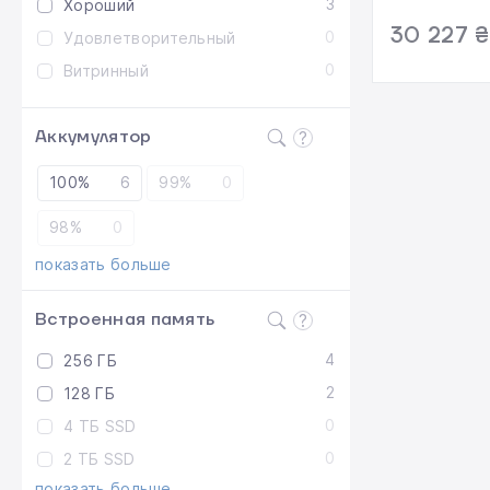
3
Хороший
Аккумулято
30 227 ₴
0
Удовлетворительный
Комплекта
0
Витринный
Гарантия: 
Аккумулятор
100%
6
99%
0
98%
0
показать больше
Встроенная память
4
256 ГБ
2
128 ГБ
0
4 ТБ SSD
0
2 ТБ SSD
показать больше