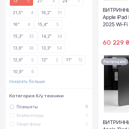
13"
6
27"
4
24"
7
ВИТРИНН
21,5"
4
16,2"
31
Apple iPad
2025 Wi-Fi 
16"
4
15,4"
5
512GB with
15,3"
33
14,2"
34
glass - Spa
60 229 
(ME7Y4) - 
13,6"
38
13,3"
54
хорошее |
12,9"
5
12"
2
11"
12
100% | Ком
Распродано
iPad, кабел
10,9"
6
3 мес.
показать больше
Категория б/у техники
6
Планшеты
0
Компьютеры
ВИТРИНН
0
Смартфоны