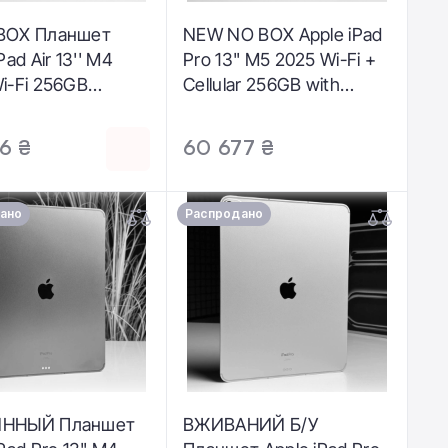
BOX Планшет
NEW NO BOX Apple iPad
Pad Air 13'' M4
Pro 13" M5 2025 Wi-Fi +
i-Fi 256GB
Cellular 256GB with
ght (MH5W4) -
Standard glass - Silver
ние: идеальный |
(ME7X4) - Состояние:
6 ₴
60 677 ₴
лятор: 100% |
новое, не
ктация: полный |
активированное |
ия: 3 мес.
Аккумулятор: 100% |
ано
Распродано
Комплектация: iPad,
кабель | Гарантия: 12
мес.
ННЫЙ Планшет
ВЖИВАНИЙ Б/У