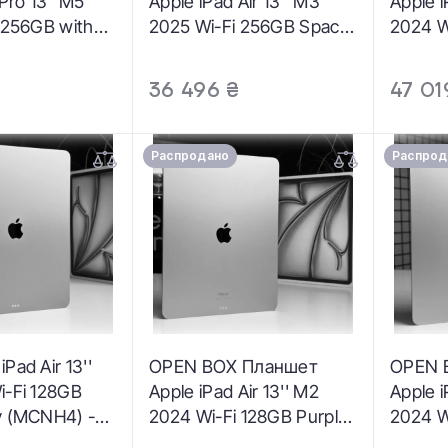
 Pro 13" M5
Apple iPad Air 13'' M3
Apple 
 256GB with
2025 Wi-Fi 256GB Space
2024 Wi
lass - Space
Gray (MCNN4) -
256GB 
J4) -
Состояние: идеальный |
glass -
₴
36 496 ₴
47 01
 идеальное |
Аккумулятор: 100% |
(MVXR3
р: 100% |
Комплектация: полный
хороши
ия: iPad,
+ чехол | Гарантия: 3
100% |
Распродано
Распрод
арантия: 3
мес.
iPad, к
мес.
Pad Air 13''
OPEN BOX Планшет
OPEN 
i-Fi 128GB
Apple iPad Air 13'' M2
Apple i
y (MCNH4) -
2024 Wi-Fi 128GB Purple
2024 W
: хорошее |
(MV2C3) - Состояние:
(MV2F3