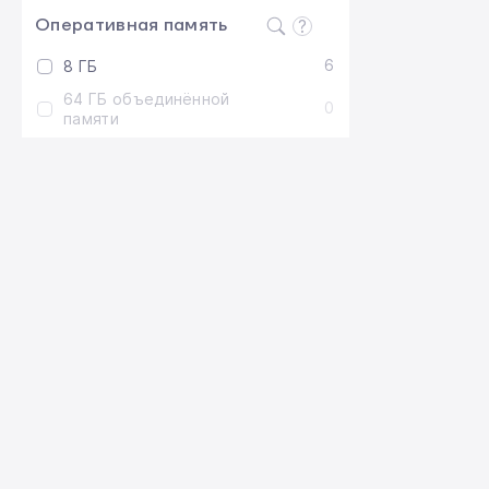
Оперативная память
6
8 ГБ
64 ГБ объединённой
0
памяти
48 ГБ объединенной
0
памяти
показать больше
Цвет
2
Space Gray
1
Blue
1
Silver
1
Purple
1
Space Black
ВЫДАЧА ТОВАРА
показать больше
Самовывоз