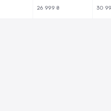
р: 100% |
новый, открытая
идеаль
26 999 ₴
30 9
ция: полный |
коробка | Аккумулятор:
Аккуму
3 мес.
100% | Комплектация:
Компле
полный | Гарантия: 3
Гарант
мес.