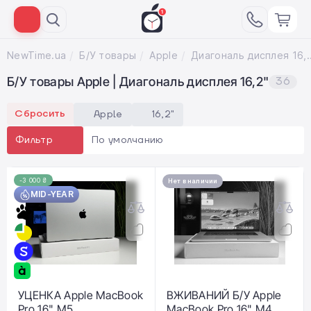
NewTime.ua
Б/У товары
Apple
Диагональ дис
Б/У товары Apple | Диагональ дисплея 16,2"
36
Сбросить
Apple
16,2"
По умолчанию
Фильтр
-3 000 ₴
Нет в наличии
MID-YEAR
УЦЕНКА Apple MacBook
ВЖИВАНИЙ Б/У Apple
Pro 16" M5
MacBook Pro 16" M4