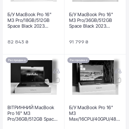
Б/У MacBook Pro 16"
Б/У MacBook Pro 16"
M3 Pro/18GB/512GB
M3 Pro/36GB/512GB
Space Black 2023
Space Black 2023
(MRW13) - US English -
(MRW23) - Состояние:
Состояние: идеальный
хороший |
82 843 ₴
91 799 ₴
| Аккумулятор: 100% |
Аккумулятор: 93% |
Комплектация: полный
Комплектация: полный
| Гарантія: 1 мес.
| Гарантія: 3 мес.
Распродано
Распродано
ВІТРИННИЙ MacBook
Б/У MacBook Pro 16"
Pro 16" M3
M3
Pro/36GB/512GB Space
Max/16CPU/40GPU/48G
Black 2023 (MRW23) |
B/1TB Space Black 2023