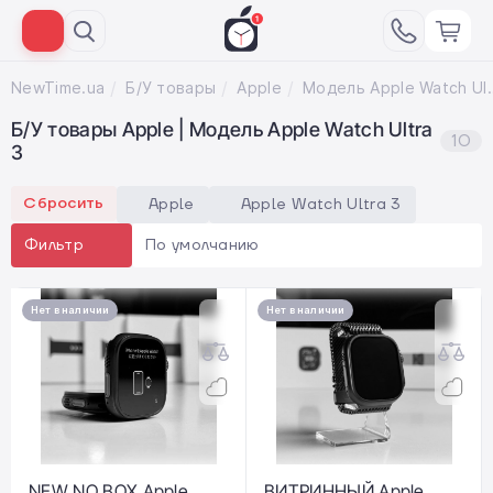
NewTime.ua
Б/У товары
Apple
Модель Apple
Б/У товары Apple | Модель Apple Watch Ultra
10
3
Сбросить
Apple
Apple Watch Ultra 3
По умолчанию
Фильтр
Нет в наличии
Нет в наличии
NEW NO BOX Apple
ВИТРИННЫЙ Apple