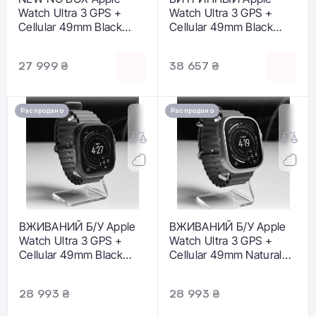
Watch Ultra 3 GPS +
Watch Ultra 3 GPS +
Cellular 49mm Black
Cellular 49mm Black
Titanium Case (MF254)
Titanium Case with
- Состояние:
Black Titanium Milanese
27 999 ₴
38 657 ₴
идеальное |
Loop - Medium (MF1Q4)
Аккумулятор: 100% |
- Состояние:
Комплектация: часы |
идеальный |
Гарантия: 12 мес.
Аккумулятор: 100% |
Распродано
Распродано
Комплектация: полный
| Гарантия: 6 мес.
ВЖИВАНИЙ Б/У Apple
ВЖИВАНИЙ Б/У Apple
Watch Ultra 3 GPS +
Watch Ultra 3 GPS +
Cellular 49mm Black
Cellular 49mm Natural
Titanium Case with
Titanium Case with
Black Ocean Band
Black Ocean Band
28 993 ₴
28 993 ₴
(MF0J4) - Состояние:
(MF1V4+MXTL3) -
хороший |
Состояние: хороший |