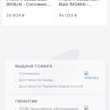
(MG6J4) - Состояние:
Black (MG464) -
хороший |
Состояние: хорошее |
Аккумулятор: 100% |
Аккумулятор: 100% |
33 809 ₴
34 033 ₴
Комплектация: полный
Комплектация: полный
| Гарантия: 3 мес.
| Гарантия: 3 мес.
ВЫДАЧА ТОВАРА
Самовывоз
Доставка по Киеву
Доставка по Украине Новой почтой
ГАРАНТИЯ
100% гарантийное обслуживание