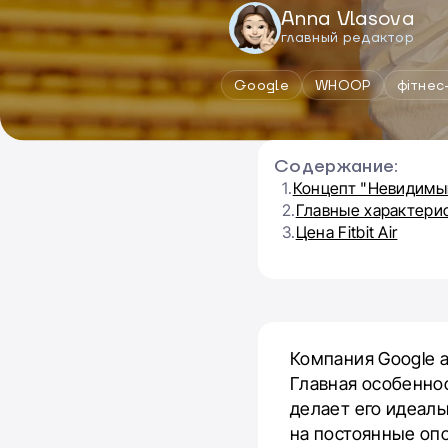
Anna Vlasova
главный редактор
Google
WHOOP
фітнес
Содержание:
1.
Концепт "Невидимы
2.
Главные характерист
3.
Цена Fitbit Air
Компания Google 
Главная особеннос
делает его идеаль
на постоянные опо