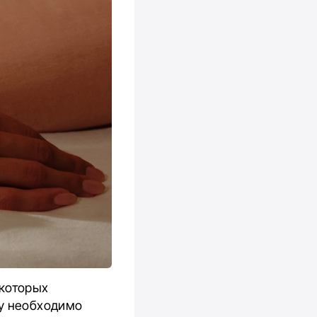
 которых
му необходимо