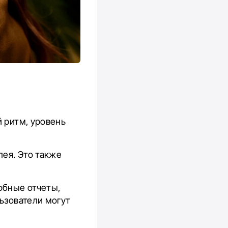
й ритм, уровень
лея. Это также
обные отчеты,
льзователи могут