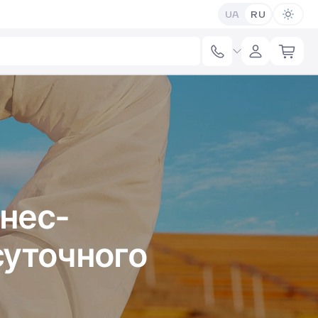
UA
RU
тнес-
суточного