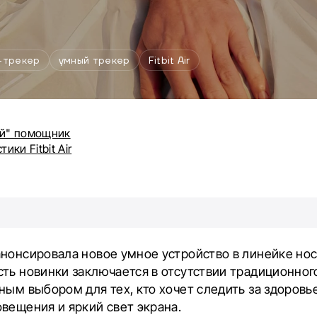
-трекер
умный трекер
Fitbit Air
й" помощник
ики Fitbit Air
анонсировала новое умное устройство в линейке но
ть новинки заключается в отсутствии традиционного
ным выбором для тех, кто хочет следить за здоровь
вещения и яркий свет экрана.