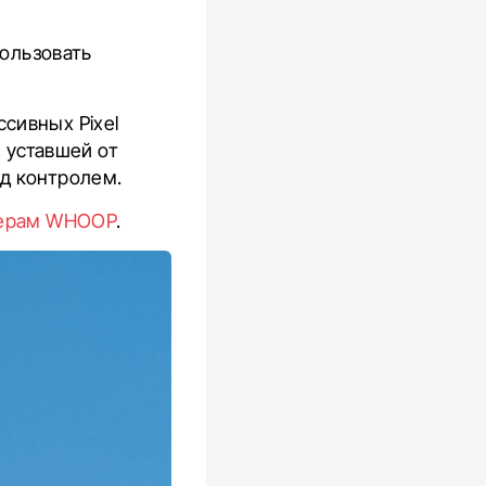
пользовать
сивных Pixel
, уставшей от
д контролем.
керам WHOOP
.