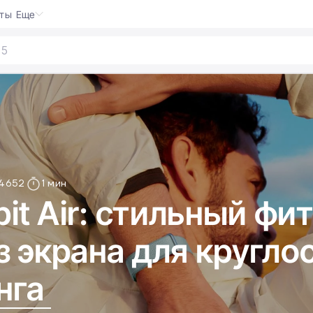
кты
Еще
4652
1 мин
bit Air: стильный фи
з экрана для кругло
нга