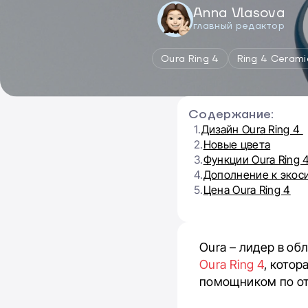
Anna Vlasova
главный редактор
Oura Ring 4
Ring 4 Cerami
Содержание:
1.
Дизайн Oura Ring 4
2.
Новые цвета
3.
Функции Oura Ring 
4.
Дополнение к экос
5.
Цена Oura Ring 4
Oura – лидер в о
Oura Ring 4
, кото
помощником по от