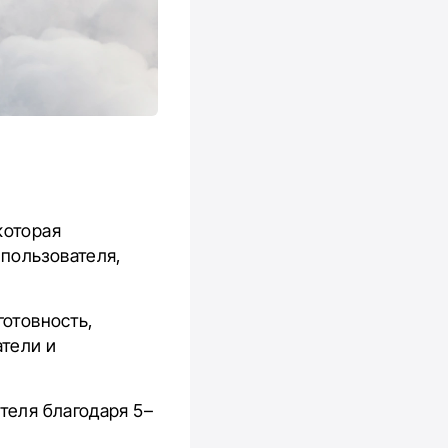
которая
пользователя,
готовность,
атели и
теля благодаря 5–