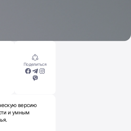
Поделиться
ическую версию
сти и умным
ья.