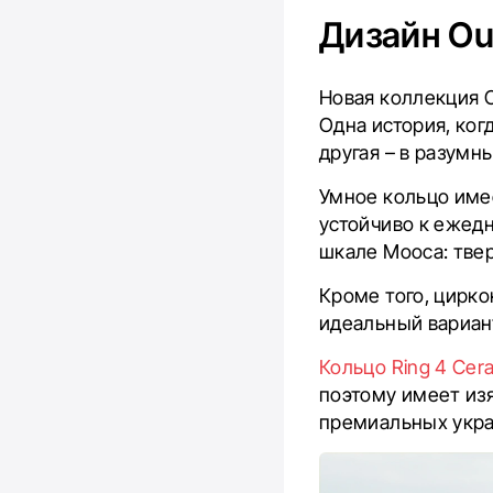
Дизайн Ou
Новая коллекция O
Одна история, ког
другая – в разумн
Умное кольцо име
устойчиво к ежедн
шкале Мооса: твер
Кроме того, цирко
идеальный вариан
Кольцо Ring 4 Cer
поэтому имеет из
премиальных укр