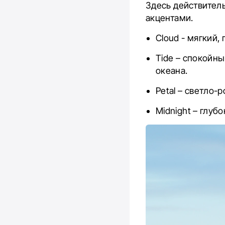
Здесь действитель
акцентами.
Cloud -
мягкий, 
Tide – спокойн
океана.
Petal – светло-
Midnight – глуб