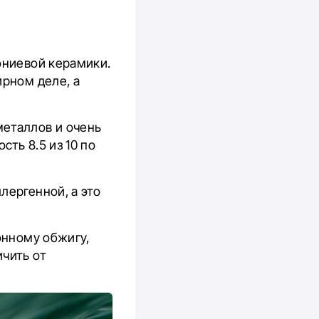
кониевой керамики.
ирном деле, а
металлов и очень
ть 8.5 из 10 по
лергенной, а это
онному обжигу,
чить от