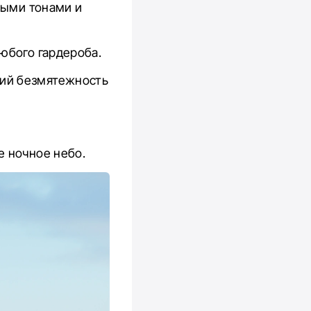
ными тонами и
юбого гардероба.
щий безмятежность
е ночное небо.