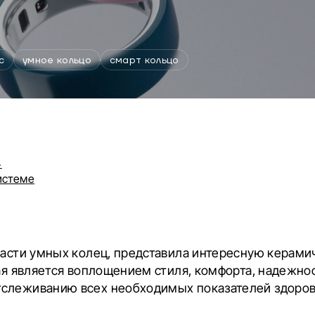
c
умное кольцо
смарт кольцо
4
истеме
бласти умных колец, представила интересную керам
рая является воплощением стиля, комфорта, надежно
слеживанию всех необходимых показателей здоров