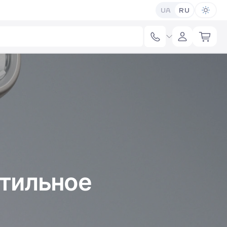
UA
RU
стильное