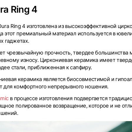
ra Ring 4
ura Ring 4 изготовлена ​​из высокоэффективной цир
да этот премиальный материал используется в ювел
ых гаджетах.
ет чрезвычайную прочность, твердее большинства 
евному износу. Циркониевая керамика имеет твердос
дее стали, приближенная к сапфиру.
ниевая керамика является биосовместимой и гипоал
т для комфортного непрерывного ношения.
amic
в процессе изготовления подвергается традици
ящное полированное возвращение, которое и не отли
ашений.