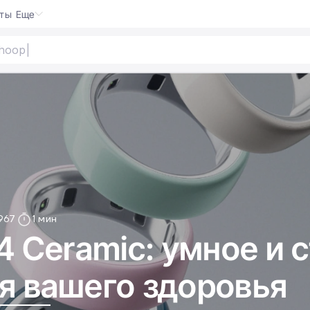
кты
Еще
967
1 мин
 4 Ceramic: умное и 
я вашего здоровья