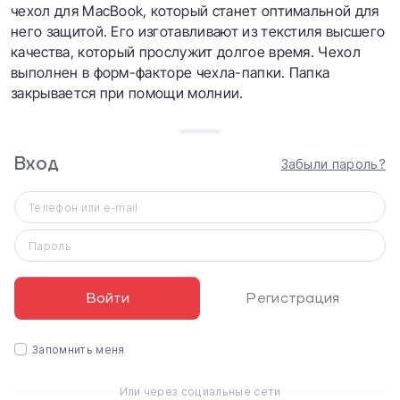
чехол для MacBook, который станет оптимальной для
него защитой. Его изготавливают из текстиля высшего
качества, который прослужит долгое время. Чехол
выполнен в форм-факторе чехла-папки. Папка
закрывается при помощи молнии.
Особенности:
Тонкий
Вход
Забыли пароль?
Тканевый материал
Телефон или e-mail
Мягкий внутренний материал
Пароль
Форм-фактор - чехол-папка
Войти
Регистрация
Характеристики
Чехол Native Union Stow Lite Sleeve Case for MacBook
Запомнить меня
Pro 13" / MacBook Air 13" - Indigo (STOW-LT-MBS-IND-
13)
Тип
Чехол-папка
Или через социальные сети