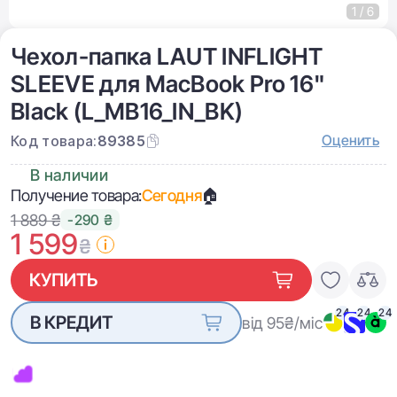
1 / 6
Чехол-папка LAUT INFLIGHT
SLEEVE для MacBook Pro 16"
Black (L_MB16_IN_BK)
Оценить
Код товара:
89385
В наличии
Получение товара:
Сегодня
🏠
1 889 ₴
-290 ₴
1 599
₴
КУПИТЬ
24
24
24
В КРЕДИТ
від 95
₴/міс