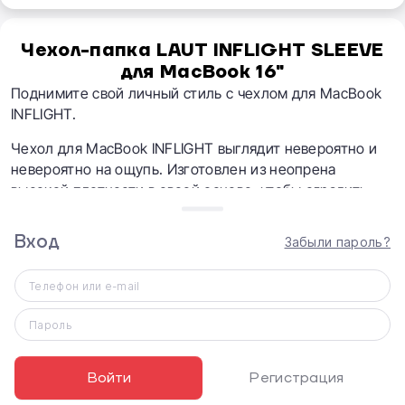
Чехол-папка LAUT INFLIGHT SLEEVE
для MacBook 16"
Поднимите свой личный стиль с чехлом для MacBook
INFLIGHT.
Чехол для MacBook INFLIGHT выглядит невероятно и
невероятно на ощупь. Изготовлен из неопрена
высокой плотности в своей основе, чтобы оградить
ваш Macbook от любых ударов и ударов во время
ежедневных приключений. Ультрамягкая внутренняя
Вход
Забыли пароль?
подкладка из искусственного меха обеспечивает
удобство и безопасность вашего MacBook, а
Телефон или e-mail
внутренние защитные застежки-молнии
предотвращают случайные царапины, когда вы
Пароль
снимаете или снимаете MacBook.
Чехол INFLIGHT – это место, где стиль
Войти
Регистрация
сочетается с функциональностью.