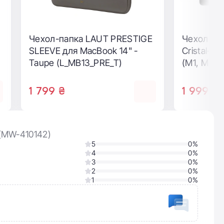
Чехол-конверт WIWU Skin Pro
Чехол-нак
-
II для MacBook 13" - Black
Hardshell
13.6" - B
BLK)
1 399 ₴
2 699 ₴
1 199 ₴
 (MW-410142)
5
0%
4
0%
3
0%
2
0%
1
0%