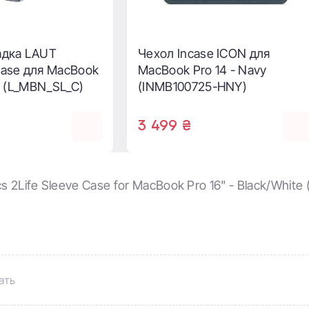
рт WIWU Skin Pro
Чехол-конверт WIWU Skin
ok 13" - Green
Zero Sleeve для MacBook 16" 
Grey
999 ₴
 2Life Sleeve Case for MacBook Pro 16" - Black/White
ать