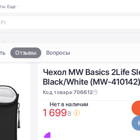
кты
Еще
 Pro
|
Чехол MW Basics 2Life Sleeve Case for MacBook Pro 16" - Black/White (MW-410142)
ть
Отзывы
Вопросы
Чехол MW Basics 2Life Sl
Black/White (MW-410142
Код товара:
706612
Нет в наличии
1 699
₴