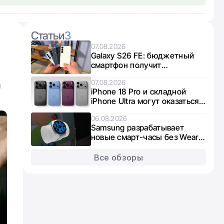
Статьи
3
07.08.2026
Galaxy S26 FE: бюджетный
смартфон получит
интересный микс чипов от
07.08.2026
Exynos и Snapdragon
я
iPhone 18 Pro и складной
iPhone Ultra могут оказаться в
дефиците из-за нехватки
06.08.2026
памяти
Samsung разрабатывает
новые смарт-часы без Wear
OS: что известно о Galaxy
Aero
Все обзоры