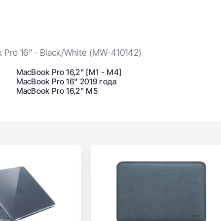
ро в NewTime! Выгодная цена и отличный сервис
ры готовы в любой момент ответить на ваши вопросы и
 Pro 16" - Black/White (MW-410142)
MacBook Pro 16,2" [M1 - M4]
MacBook Pro 16" 2019 года
MacBook Pro 16,2" M5