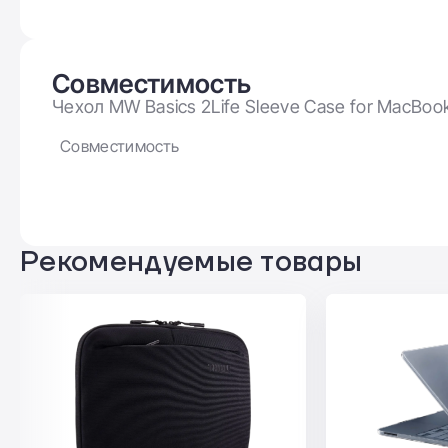
Купите чехол MW Basic Sleeve Case удобно и быст
гарантирован! А наши квалифицированные менедже
оказать помощь в выборе техники и аксессуаров.
Совместимость
Чехол MW Basics 2Life Sleeve Case for MacBook
Совместимость
Рекомендуемые товары