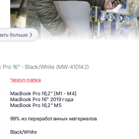
зать больше
 Pro 16" - Black/White (MW-410142)
Чехол-папка
Изготовлен на 99% из
MacBook Pro 16,2" [M1 - M4]
переработанных материалов
MacBook Pro 16" 2019 года
MacBook Pro 16,2" M5
99% из переработанных материалов
хол MW Basic Sleeve Case?
Black/White