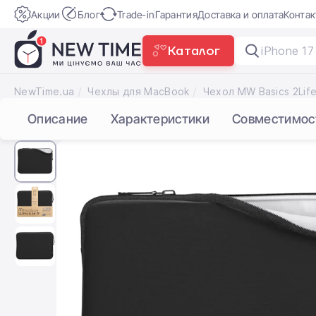
Акции
Блог
Trade-in
Гарантия
Доставка и оплата
Конта
Каталог
iPhone 17
NewTime.ua
Чехлы для MacBook
Описание
Характеристики
Совместимос