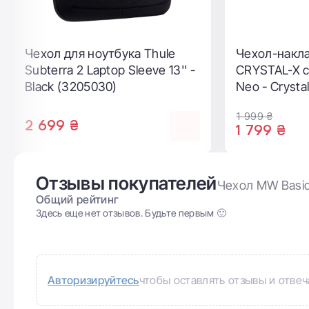
Чехол-накладка LAUT Slim
Чехол-конве
Cristal-X for MacBook Pro 13"
II для MacBo
(M1, M2, 2022) - Crystal
(L_MP22_SL_C)
1 999 ₴
1 399 ₴
Отзывы покупателей
Чехол MW Basics
Общий рейтинг
Здесь еще нет отзывов. Будьте первым 🙂
Авторизируйтесь
чтобы оставлять отзывы и отвеч