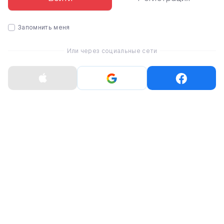
Запомнить меня
Мягкая защита и удобство каждый день
Внутренняя часть оснащена мягкой пушистой
Или через социальные сети
подкладкой, которая бережно защищает корпус
устройства от царапин и смягчает возможные удары.
Компактный дизайн позволяет легко поместить чехол
в рюкзак или сумку, а яркие цвета добавляют
индивидуальности и стиля.