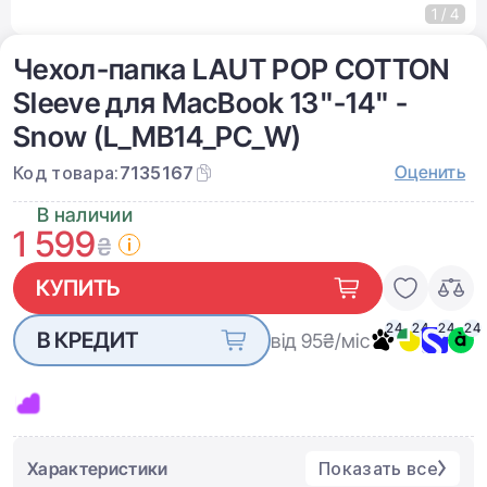
1 / 4
Чехол-папка LAUT POP COTTON
Sleeve для MacBook 13"-14" -
Snow (L_MB14_PC_W)
Оценить
Код товара:
7135167
В наличии
1 599
₴
КУПИТЬ
24
24
24
24
В КРЕДИТ
від 95
₴/міс
Характеристики
Показать все