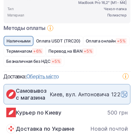
MacBook Pro 16,2" [M1 - M4]
Тип
Чехол-папка
Материал
Полиэстер
Методы оплаты
Наличными
Оплата USDT (TRC20)
Оплата онлайн
+5%
Терминалом
+6%
Перевод на IBAN
+5%
Безналичная без НДС
+5%
Доставка:
Оберіть місто
Самовывоз
Киев, вул. Антоновича 122
с магазина
Курьер по Киеву
500 грн
Доставка по Украине
Новой почтой