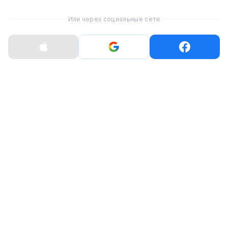
Или через социальные сети
Показать больше
Характеристики
Папка-конверт Pofoko Bag для MacBook 15.4" - 16.2"
Khaki
Совместимость
MacBook Pro 15" [2016-2019 года]
MacBook Pro 16,2" [M1 - M4]