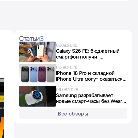
Статьи
3
07.08.2026
Galaxy S26 FE: бюджетный
смартфон получит
интересный микс чипов от
07.08.2026
Exynos и Snapdragon
.
iPhone 18 Pro и складной
iPhone Ultra могут оказаться в
дефиците из-за нехватки
06.08.2026
памяти
Samsung разрабатывает
новые смарт-часы без Wear
OS: что известно о Galaxy
Aero
Все обзоры