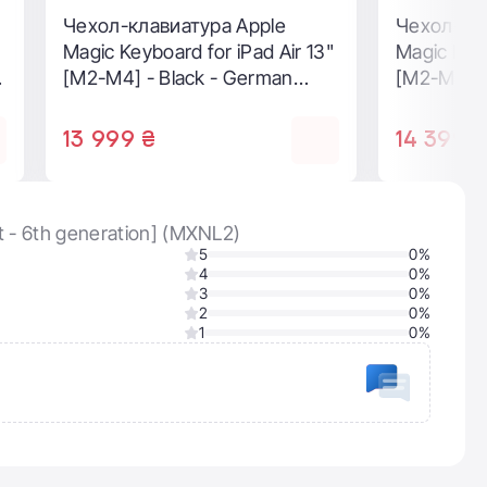
Чехол-клавиатура с
подсветкой для планшета
Apple Magic Keyboard for iPad
Pro 13‑inch [M5/M4] - US
English - White (MWR43)
16 999 ₴
st - 6th generation] (MXNL2)
5
0%
4
0%
3
0%
2
0%
1
0%