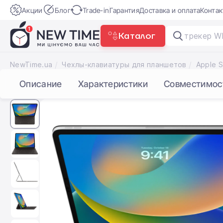
Акции
Блог
Trade-in
Гарантия
Доставка и оплата
Конта
Каталог
|
NewTime.ua
Чехлы-клавиатуры для планшетов
Описание
Характеристики
Совместимос