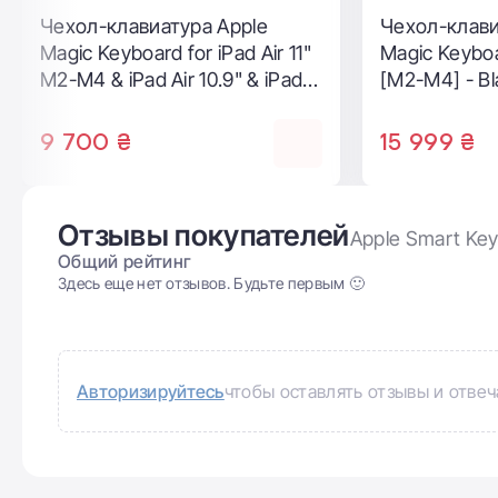
Чехол-клавиатура Apple
Чехол-клави
Magic Keyboard for iPad Air 11"
Magic Keyboar
M2-M4 & iPad Air 10.9" & iPad
[M2-M4] - Bl
Pro 11" M2 - White (MJQJ3)
(MGYY4D/A)
10 699 ₴
13 999 ₴
Отзывы покупателей
Apple Smart Keyb
Общий рейтинг
Здесь еще нет отзывов. Будьте первым 🙂
Авторизируйтесь
чтобы оставлять отзывы и отвеч