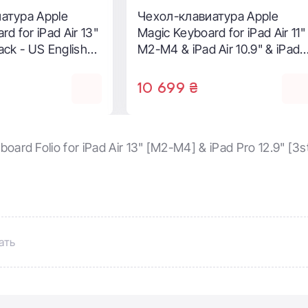
атура Apple
Чехол-клавиатура Apple
d for iPad Air 13"
Magic Keyboard for iPad Air 11"
ack - German
[M2-M4] & iPad Air [4th and
5th generation] - Black - US
English (MGYX4)
14 399 ₴
oard Folio for iPad Air 13" [M2-M4] & iPad Pro 12.9" [3
ать