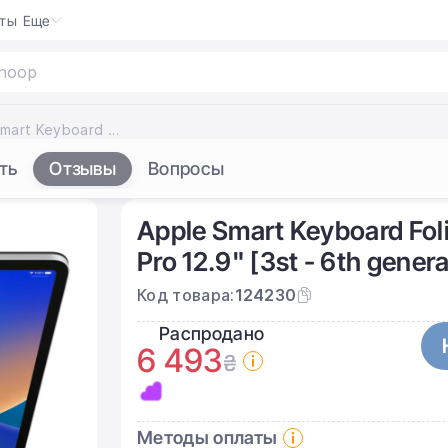
кты
Еще
Apple Smart Keyboard Folio for iPad Air 13" [M2-M4] & iPad Pro 12.9" [3st - 6th generation] (MXNL2)
ть
Отзывы
Вопросы
Apple Smart Keyboard Foli
Pro 12.9" [3st - 6th gene
Код товара:
124230
Распродано
6 493
₴
Методы оплаты