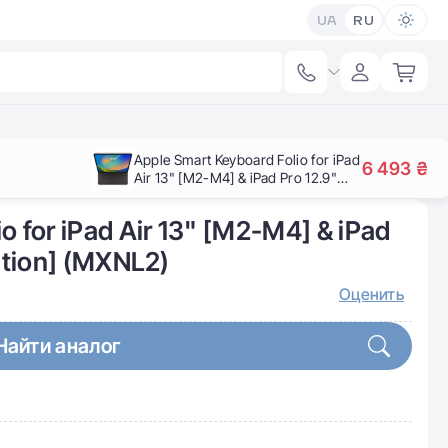
UA
RU
Apple Smart Keyboard Folio for iPad
6 493 ₴
Air 13" [M2-M4] & iPad Pro 12.9"
[3st - 6th generation] (MXNL2)
o for iPad Air 13" [M2-M4] & iPad
ration] (MXNL2)
Оценить
Найти аналог