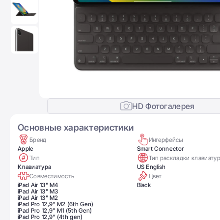
HD Фотогалерея
Основные характеристики
Бренд
Интерфейсы
Apple
Smart Connector
Тип
Тип раскладки клавиату
Клавиатура
US English
Совместимость
Цвет
iPad Air 13" M4
Black
iPad Air 13" M3
iPad Air 13" M2
iPad Pro 12,9" M2 (6th Gen)
iPad Pro 12,9" M1 (5th Gen)
iPad Pro 12,9" (4th gen)