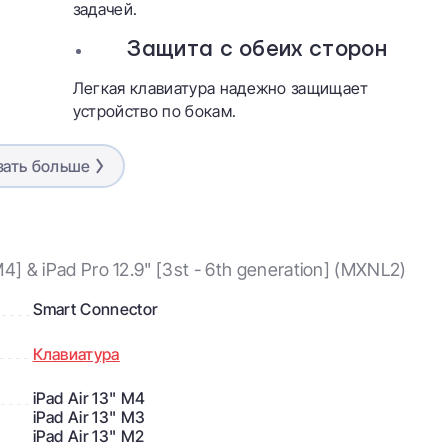
задачей.
Защита с обеих сторон
Легкая клавиатура надежно защищает
устройство по бокам.
зать больше
M4] & iPad Pro 12.9" [3st - 6th generation] (MXNL2)
Smart Connector
Клавиатура
iPad Air 13" M4
iPad Air 13" M3
iPad Air 13" M2