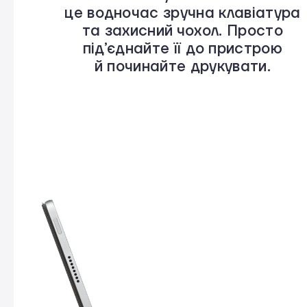
це водночас зручна клавіатура
та захисний чохол. Просто
під’єднайте її до пристрою
й починайте друкувати.