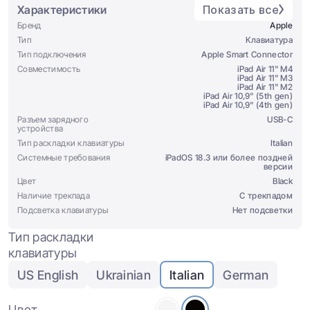
Характеристики
Показать все
Бренд
Apple
Тип
Клавиатура
Тип подключения
Apple Smart Connector
Совместимость
iPad Air 11" M4
iPad Air 11" M3
iPad Air 11" M2
iPad Air 10,9" (5th gen)
iPad Air 10,9" (4th gen)
Разъем зарядного
USB-C
устройства
Тип раскладки клавиатуры
Italian
Системные требования
iPadOS 18.3 или более поздней
версии
Цвет
Black
Наличие трекпада
С трекпадом
Подсветка клавиатуры
Нет подсветки
Тип раскладки
клавиатуры
US English
Ukrainian
Italian
German
Цвет