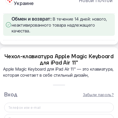
Новой Почтой
Украине
Обмен и возврат:
В течение 14 дней: нового,
неактивированного товара надлежащего
качества.
Чехол-клавиатура Apple Magic Keyboard
для iPad Air 11"
Apple Magic Keyboard для iPad Air 11" — это клавиатура,
которая сочетает в себе стильный дизайн,
исключительную функциональность и высокую
производительность. Разработана специально для iPad
Air, она повысит вашу эффективность и сделает работу
Вход
Забыли пароль?
с iPad Air еще более удобной и приятной.
Телефон или e-mail
Регулировка угла наклона
Портативный консольный дизайн обеспечивает