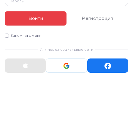
Пароль
плавную регулировку и позволяет найти идеальный
угол обзора для максимального комфорта при работе.
Вы можете легко настроить угол обзора для
Войти
Регистрация
комфортного набора текста или просмотра контента.
Запомнить меня
Или через социальные сети