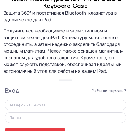
Keyboard Case
Защита 360º и портативная Bluetooth-клавиатура в
одном чехле для iPad
Получите все необходимое в этом стильном и
защитном чехле для iPad. Клавиатуру можно легко
отсоединить, а затем надежно закрепить благодаря
мощным магнитам. Чехол также оснащен магнитным
клапаном для удобного закрытия. Кроме того, он
может служить подставкой, обеспечивая идеальный
эргономичный угол для работы на вашем iPad.
Портативная Bluetooth клавиатура
Клавиатура легко подключается к вашему iPad через
Вход
Забыли пароль?
Bluetooth, обеспечивая удобное беспроводное
соединение.
Телефон или e-mail
Пароль