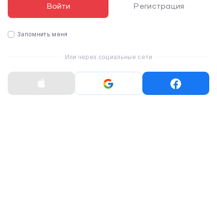
Войти
Регистрация
Запомнить меня
Или через социальные сети
Чувствительный трекпад
Наш трекпад реагирует на ваши прикосновения,
обеспечивая точный контроль над вашим iPad.
Полностью съемный чехол
Чехол для iPad полностью отсоединяется от
клавиатуры, что позволяет использовать его для
защиты отдельно.