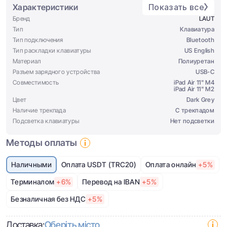
Характеристики
Показать все
Бренд
LAUT
Тип
Клавиатура
Тип подключения
Bluetooth
Тип раскладки клавиатуры
US English
Материал
Полиуретан
Разъем зарядного устройства
USB-C
Совместимость
iPad Air 11" M4
iPad Air 11" M2
Цвет
Dark Grey
Наличие трекпада
С трекпадом
Подсветка клавиатуры
Нет подсветки
Методы оплаты
Наличными
Оплата USDT (TRC20)
Оплата онлайн
+5%
Терминалом
+6%
Перевод на IBAN
+5%
Безналичная без НДС
+5%
Доставка:
Оберіть місто