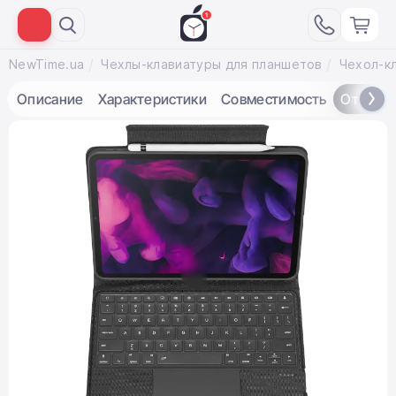
NewTime.ua
Чехлы-клавиатуры для планшетов
Описание
Характеристики
Совместимость
Отзывы