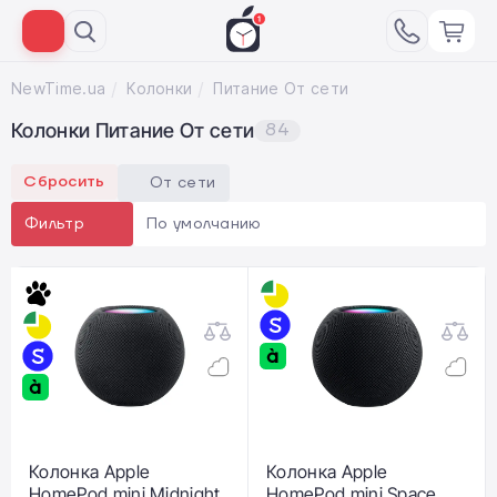
NewTime.ua
Колонки
Питание От сети
Колонки Питание От сети
84
Сбросить
От сети
По умолчанию
Фильтр
Колонка Apple
Колонка Apple
HomePod mini Midnight
HomePod mini Space