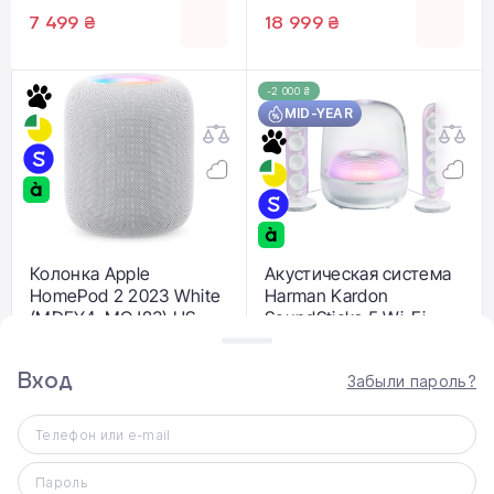
7 499 ₴
18 999 ₴
-2 000 ₴
MID-YEAR
Колонка Apple
Акустическая система
HomePod 2 2023 White
Harman Kardon
(MDEY4, MQJ83) US
SoundSticks 5 Wi-Fi -
Plug
White
(HKSOUNDSTK5WFWEP
19 999 ₴
Вход
18 999 ₴
Забыли пароль?
)
17 999 ₴
Телефон или e-mail
-2 000 ₴
MID-YEAR
Пароль