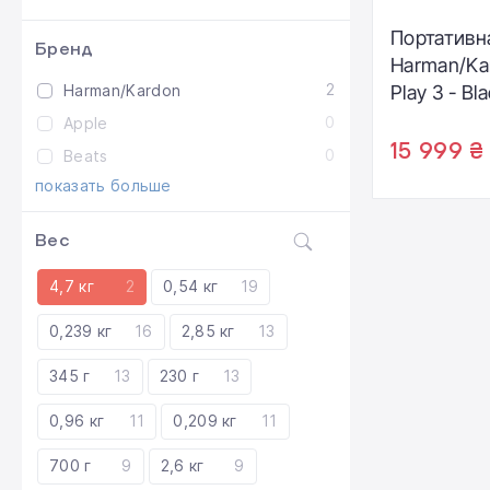
Портативн
Бренд
Harman/Ka
2
Harman/Kardon
Play 3 - Bl
(HKGOPLA
0
Apple
15 999 ₴
0
Beats
показать больше
Вес
4,7 кг
2
0,54 кг
19
0,239 кг
16
2,85 кг
13
345 г
13
230 г
13
0,96 кг
11
0,209 кг
11
700 г
9
2,6 кг
9