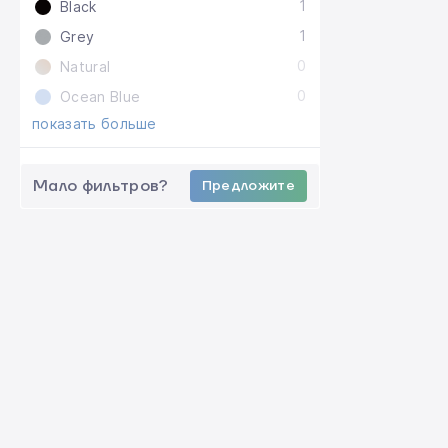
1
Black
1
Grey
0
Natural
0
Ocean Blue
показать больше
Мало фильтров?
Предложите
ВЫДАЧА ТОВАРА
Самовывоз
Доставка по Киеву