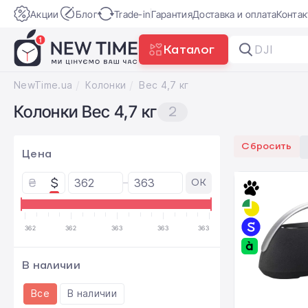
Акции
Блог
Trade-in
Гарантия
Доставка и оплата
Конта
Каталог
DJI Osmo
NewTime.ua
Колонки
Вес 4,7 кг
Колонки Вес 4,7 кг
2
Сбросить
Цена
₴
$
OK
362
362
363
363
363
В наличии
Все
В наличии