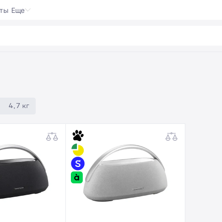
кты
Еще
 P
|
4,7 кг