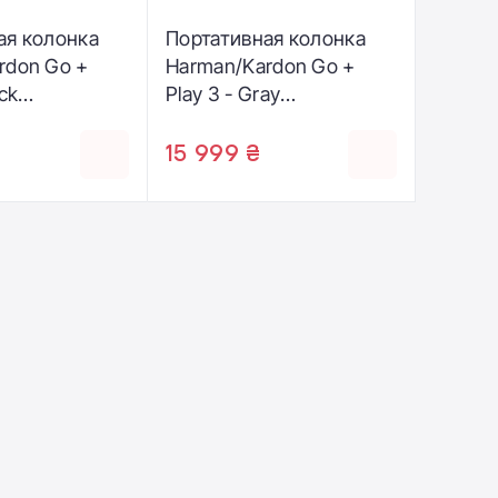
ая колонка
Портативная колонка
rdon Go +
Harman/Kardon Go +
ack
Play 3 - Gray
Y3BLKEP)
(HKGOPLAY3GRYEP)
15 999 ₴