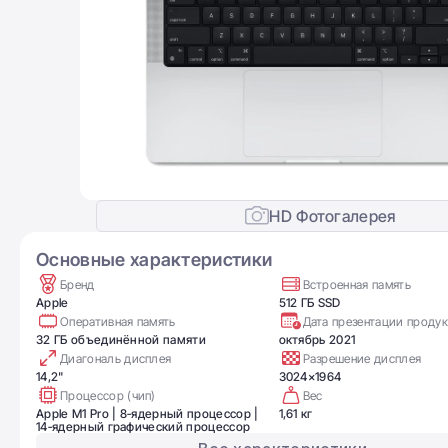
HD Фотогалерея
Основные характеристики
Бренд
Встроенная память
Apple
512 ГБ SSD
Оперативная память
Дата презентации продук
32 ГБ объединённой памяти
октябрь 2021
Диагональ дисплея
Разрешение дисплея
14,2"
3024×1964
Процессор (чип)
Вес
Apple M1 Pro | 8‑ядерный процессор |
1,61 кг
14‑ядерный графический процессор