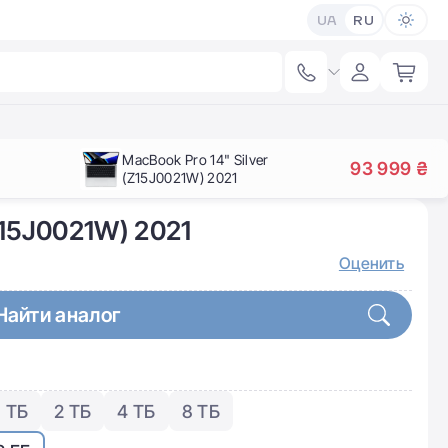
UA
RU
MacBook Pro 14" Silver
93 999 ₴
(Z15J0021W) 2021
Z15J0021W) 2021
Оценить
Найти аналог
1 ТБ
2 ТБ
4 ТБ
8 ТБ