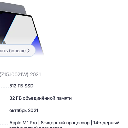
зать больше
 (Z15J0021W) 2021
512 ГБ SSD
32 ГБ объединённой памяти
 держитесь
октябрь 2021
сштаб архитектуры М1. И впервые мы разработали систем
ков. У обоих чипов больше ядер в центральном
Apple M1 Pro | 8‑ядерный процессор | 14‑ядерный
й памяти, чем в чипе M1. А ещё мощная система