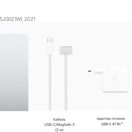
оры для кодирования и декодирования файлов
ой ноутбук легко справится с самыми амбициозными
15J0021W) 2021
1 Max
о быстрее
рофессионального уровня. Он оснащается 10‑ядерным
 и 16‑ядерной системой Neural Engine. Скорость обработ
чипа вдвое больше, чем у M1 Pro. Кодирование видео
установлено два медиапроцессора для кодирова­ния и
два ускорителя ProRes помогают при работе с нескольким
ер. Выберите чип.
полетели