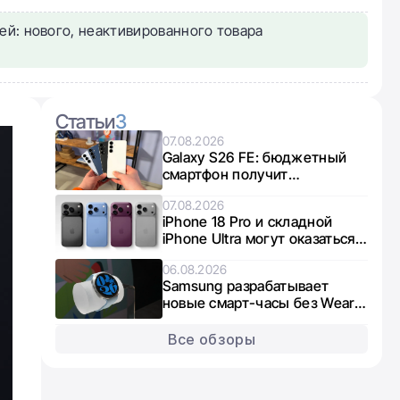
ей: нового, неактивированного товара
Статьи
3
07.08.2026
Galaxy S26 FE: бюджетный
смартфон получит
интересный микс чипов от
07.08.2026
Exynos и Snapdragon
iPhone 18 Pro и складной
iPhone Ultra могут оказаться в
дефиците из-за нехватки
06.08.2026
памяти
Samsung разрабатывает
новые смарт-часы без Wear
OS: что известно о Galaxy
Aero
Все обзоры