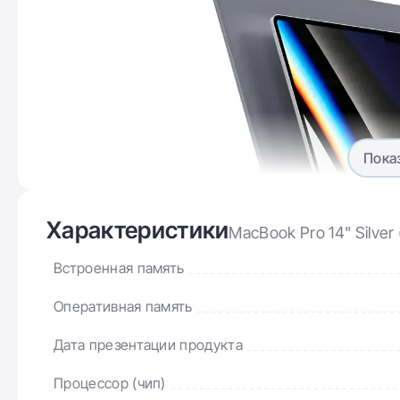
Пока
Характеристики
MacBook Pro 14" Silver
Встроенная память
Оперативная память
Теперь
Дата презентации продукта
Чипы M1 Pro и M1 Max — это совершенно новый ма
на чипе специально для профессиональ­ных ноутбу
Процессор (чип)
и графическом процессорах и больше объединённо