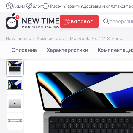
Акции
Блог
Trade-in
Гарантия
Доставка и оплата
Конта
Каталог
P
|
NewTime.ua
Компьютеры
MacBook Pro 14" Silver (Z15J0021W) 2021
Описание
Характеристики
Комплектаци