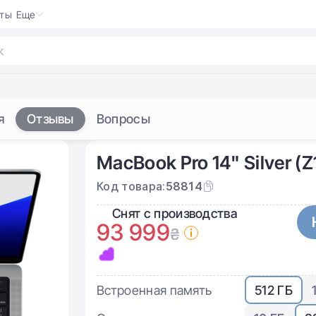
кты
Еще
я
Отзывы
Вопросы
MacBook Pro 14" Silver (
Код товара:
58814
Снят с производства
93 999
₴
Встроенная память
512 ГБ