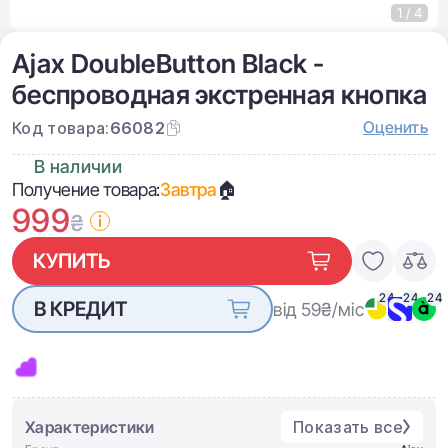
1 / 4
Ajax DoubleButton Black -
беспроводная экстренная кнопка
Оценить
Код товара:
66082
В наличии
Получение товара:
Завтра
🏠
999
₴
КУПИТЬ
24
24
24
В КРЕДИТ
від 59
₴/міс
Характеристики
Показать все