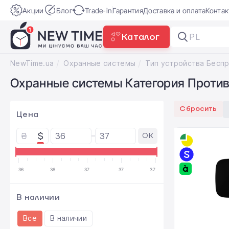
Акции
Блог
Trade-in
Гарантия
Доставка и оплата
Конта
Каталог
PLAUD N
NewTime.ua
Охранные системы
Охранные системы Категория Против 
Сбросить
Цена
₴
$
OK
36
36
37
37
37
В наличии
Все
В наличии