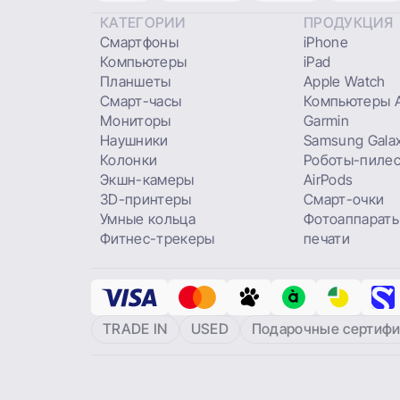
КАТЕГОРИИ
ПРОДУКЦИЯ
Смартфоны
iPhone
Компьютеры
iPad
Планшеты
Apple Watch
Смарт-часы
Компьютеры A
Мониторы
Garmin
Наушники
Samsung Gala
Колонки
Роботы-пиле
Экшн-камеры
AirPods
3D-принтеры
Смарт-очки
Умные кольца
Фотоаппараты
Фитнес-трекеры
печати
TRADE IN
USED
Подарочные сертифи