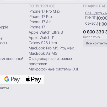
ПОПУЛЯРНОЕ
ГРАФИК РА
iPhone 17 Pro Max
Сall-центр и 
iPhone 17 Pro
ПН-ПТ:
10:00
iPhone 17 Air
СБ-ВС:
11:00
pple
iPhone 17
0 800 330 
Apple Watch Ultra 3
бесплатно
xy
Apple Watch 11
сосы
Galaxy S26 Ultra
Все контакт
MacBook Pro M5 Pro/Max
MacBook Air M5
 мгновенной
Стационарные игровые
приставки
Микрофонные системы DJI
каты