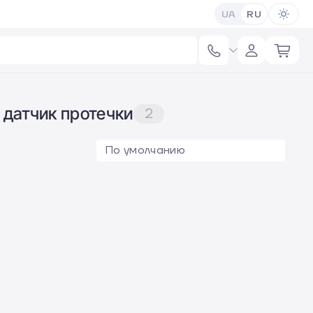
UA
RU
 датчик протечки
2
По умолчанию