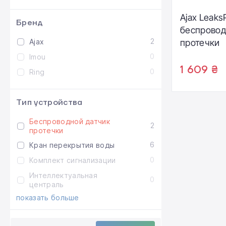
Ajax LeaksP
Бренд
беспровод
2
Ajax
протечки
0
Imou
1 609 ₴
0
Ring
Тип устройства
Беспроводной датчик
2
протечки
6
Кран перекрытия воды
0
Комплект сигнализации
Интеллектуальная
0
централь
показать больше