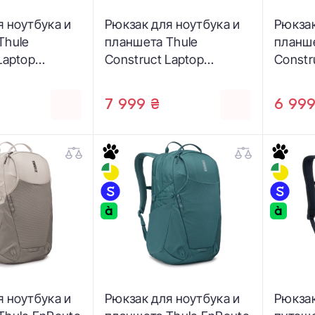
я ноутбука и
Рюкзак для ноутбука и
Рюкзак
Thule
планшета Thule
планше
Laptop
Construct Laptop
Constr
8L - Carbon
Backpack 28L - Black
Backpa
355)
(3205354)
(32053
7 999 ₴
6 999
я ноутбука и
Рюкзак для ноутбука и
Рюкзак