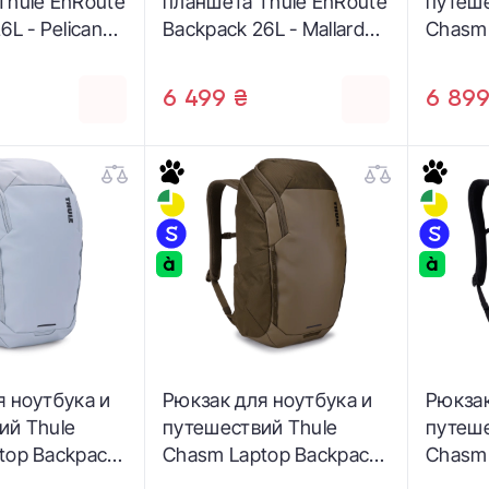
Thule EnRoute
планшета Thule EnRoute
путеше
6L - Pelican
Backpack 26L - Mallard
Chasm 
er Gray
Green (3204847)
26L - D
(32055
6 499 ₴
6 899
я ноутбука и
Рюкзак для ноутбука и
Рюкзак
ий Thule
путешествий Thule
путеше
top Backpack
Chasm Laptop Backpack
Chasm 
Blue
26L - Deep Khaki
26L - 