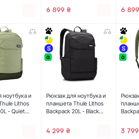
(3205223)
6 899 ₴
6 899
я ноутбука и
Рюкзак для ноутбука и
Рюкзак
hule Lithos
планшета Thule Lithos
планше
0L - Quiet
Backpack 20L - Black
Backpa
05453)
(3204835)
Green 
4 299 ₴
3 799