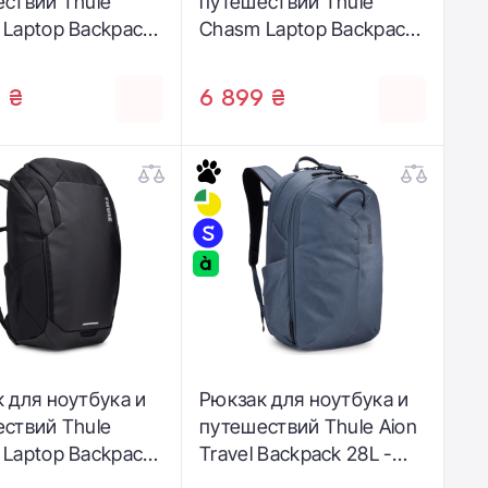
ствий Thule
путешествий Thule
Laptop Backpack
Chasm Laptop Backpack
arkest Blue
26L - Gentle Beige
83)
(3205449)
 ₴
6 899 ₴
 для ноутбука и
Рюкзак для ноутбука и
ствий Thule
путешествий Thule Aion
Laptop Backpack
Travel Backpack 28L -
Black (3204981)
Dark Slate (3205018)