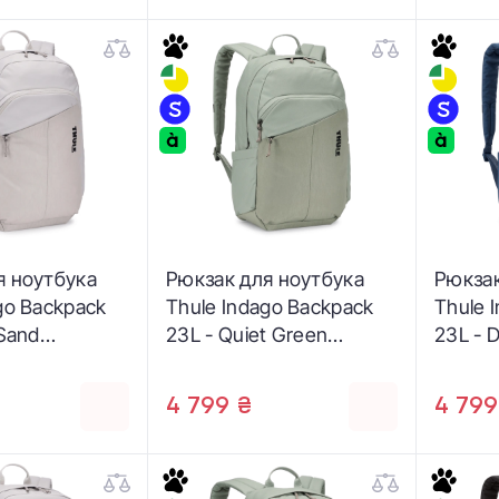
я ноутбука
Рюкзак для ноутбука
Рюкзак
go Backpack
Thule Indago Backpack
Thule 
 Sand
23L - Quiet Green
23L - D
(3205207)
(32052
4 799 ₴
4 799