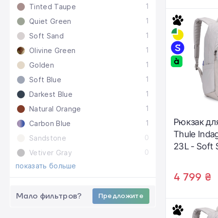
1
Tinted Taupe
1
Quiet Green
1
Soft Sand
1
Olivine Green
1
Golden
1
Soft Blue
1
Darkest Blue
1
Natural Orange
Рюкзак дл
1
Carbon Blue
Thule Inda
0
Sandstone
23L - Soft
0
Vetiver Gray
(3205208)
показать больше
4 799 ₴
Мало фильтров?
Предложите