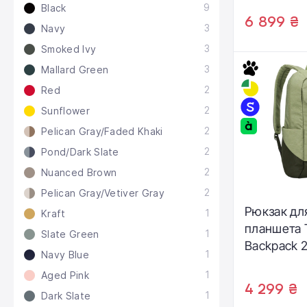
9
Black
(3205448)
6 899 ₴
3
Navy
3
Smoked Ivy
3
Mallard Green
2
Red
2
Sunflower
2
Pelican Gray/Faded Khaki
2
Pond/Dark Slate
2
Nuanced Brown
2
Pelican Gray/Vetiver Gray
Рюкзак дл
1
Kraft
планшета T
1
Slate Green
Backpack 2
1
Navy Blue
Green (32
1
Aged Pink
4 299 ₴
1
Dark Slate