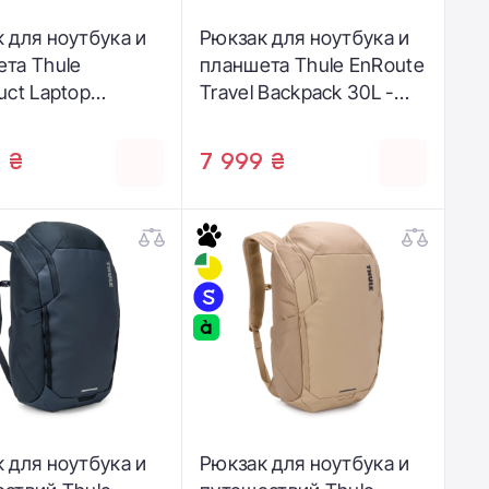
 для ноутбука и
Рюкзак для ноутбука и
та Thule
планшета Thule EnRoute
uct Laptop
Travel Backpack 30L -
ck 24L - Black
Black (3205512)
52)
 ₴
7 999 ₴
 для ноутбука и
Рюкзак для ноутбука и