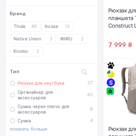
Рюкзак дл
Бренд
планшета 
Construct 
Thule
49
Incase
15
Backpack 2
Native Union
3
WiWU
2
Blue (3205
7 999 ₴
Knomo
2
Тип
27
Рюкзак для ноутбука
Органайзер для
45
аксессуаров
Сумка через плечо для
8
аксессуаров
4
Сумка
Рюкзак дл
показать больше