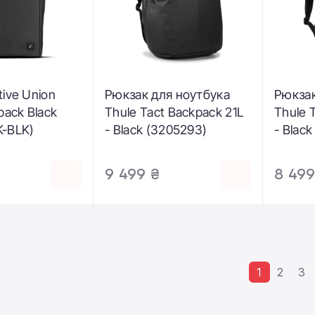
ive Union
Рюкзак для ноутбука
Рюкзак
pack Black
Thule Tact Backpack 21L
Thule 
-BLK)
- Black (3205293)
- Blac
9 499 ₴
8 499
1
2
3