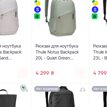
я ноутбука
Рюкзак для ноутбука
Рюкзак
s Backpack
Thule Notus Backpack
Thule 
 Sand
20L - Quiet Green
23L - 
(3205203)
4 299 ₴
4 799
Нет в наличии
Нет в н