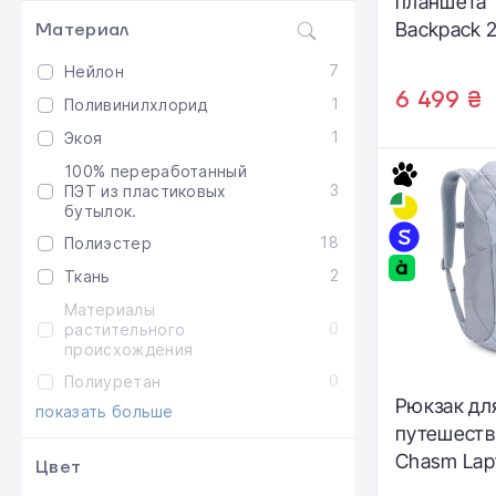
планшета 
Backpack 2
Материал
Gray/Vetiv
7
Нейлон
(3204848)
6 499 ₴
1
Поливинилхлорид
1
Экоя
100% переработанный
3
ПЭТ из пластиковых
бутылок.
18
Полиэстер
2
Ткань
Материалы
0
растительного
происхождения
0
Полиуретан
Рюкзак дл
показать больше
путешеств
Chasm Lap
Цвет
26L - Soft 