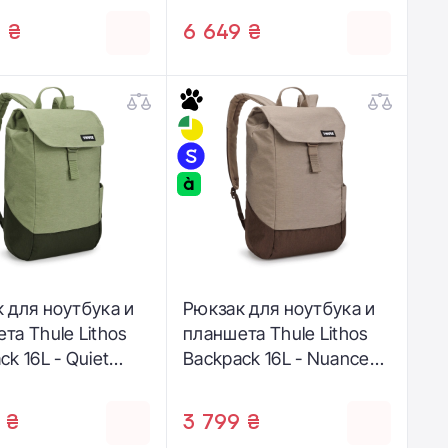
 ₴
6 649 ₴
 для ноутбука и
Рюкзак для ноутбука и
та Thule Lithos
планшета Thule Lithos
ck 16L - Quiet
Backpack 16L - Nuanced
(3205451)
Brown (3205450)
 ₴
3 799 ₴