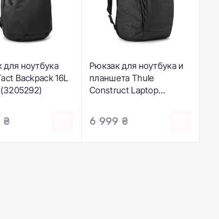
 для ноутбука
Рюкзак для ноутбука и
Tact Backpack 16L
планшета Thule
k (3205292)
Construct Laptop
Backpack 24L - Carbon
Blue (3205353)
 ₴
6 999 ₴