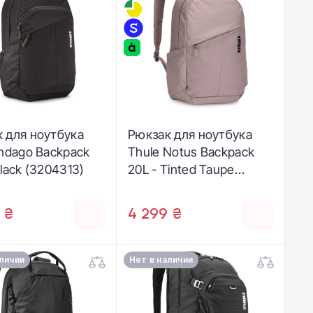
 для ноутбука
Рюкзак для ноутбука
Indago Backpack
Thule Notus Backpack
Black (3204313)
20L - Tinted Taupe
(3205201)
 ₴
4 299 ₴
аличии
Нет в наличии