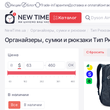
Акции
Блог
Trade-in
Гарантия
Доставка и оплата
Конта
Каталог
Dyson Air
NewTime.ua
Органайзеры, сумки и рюкзаки
Органайзеры, сумки и рюкзаки Тип Р
Сбросить
Цена
₴
$
OK
63
162
262
361
460
В наличии
Все
В наличии