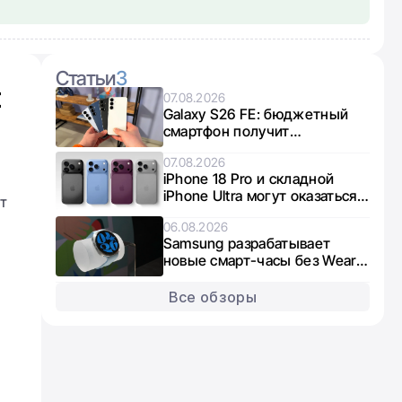
Статьи
3
t
07.08.2026
Galaxy S26 FE: бюджетный
смартфон получит
интересный микс чипов от
07.08.2026
Exynos и Snapdragon
iPhone 18 Pro и складной
iPhone Ultra могут оказаться в
ит
дефиците из-за нехватки
06.08.2026
памяти
Samsung разрабатывает
новые смарт-часы без Wear
OS: что известно о Galaxy
Aero
Все обзоры