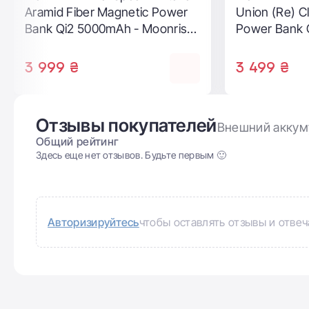
[павербанк] Anker Prime
[павербанк]
Power Bank 20K 220W
Power Bank
(A110BH11)
Power Bank 
Black Stone 
7 099 ₴
5 499 ₴
Отзывы покупателей
Внешний аккумул
Общий рейтинг
Здесь еще нет отзывов. Будьте первым 🙂
Авторизируйтесь
чтобы оставлять отзывы и отвеч