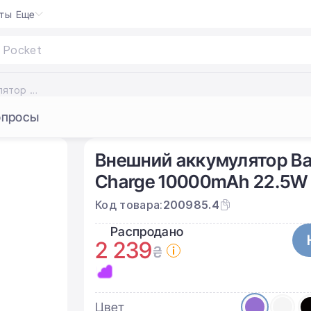
кты
Еще
Внешний аккумулятор Baseus Elf Digital Display Fast Charge 10000mAh 22.5W Purple (PPJL010005)
опросы
Внешний аккумулятор Base
Charge 10000mAh 22.5W 
Код товара:
200985.4
Распродано
2 239
₴
Цвет