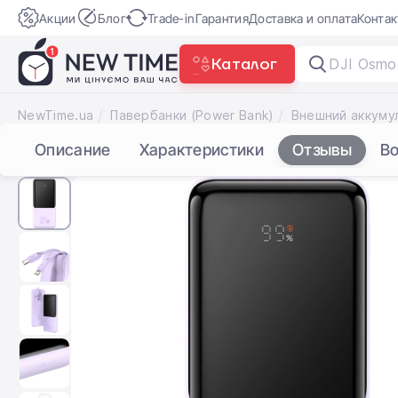
Акции
Блог
Trade-in
Гарантия
Доставка и оплата
Конта
Каталог
DJI
NewTime.ua
Павербанки (Power Bank)
Описание
Характеристики
Отзывы
В