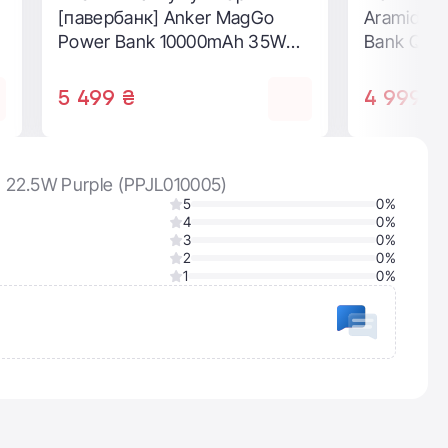
выдвижным кабелями
EcoFlow RAPID Powerbank
25000mAh 170W – Black (EF-
RAPID25K100W-B-EU)
5 829 ₴
h 22.5W Purple (PPJL010005)
5
0%
4
0%
3
0%
2
0%
1
0%