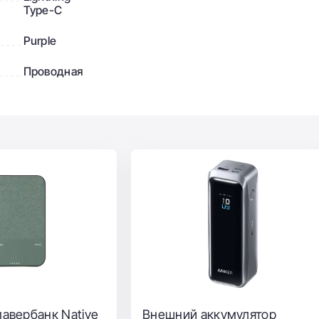
Type-C
Purple
Проводная
Powerbank Baseus Elf Digital Display Fast
Charge 10000mAh 22.5W 5A с технологией
QC3.0+PD3.0 и iP 20W+Type-C 22.5W
кумулятор
Магнитный павербанк Pitaka