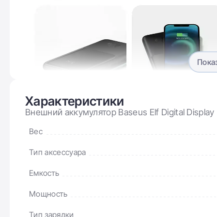
Пока
Характеристики
Внешний аккумулятор Baseus Elf Digital Displa
Вес
Тип аксессуара
Портативная батарея Baseus Elf Digital Display
Емкость
Fast Charge 10000mAh 22.5W 5A с
технологией QC3.0+PD3.0 и iP 20W+Type-C
Мощность
22.5W кабелем имеет прочный корпус –
Тип зарядки
изготовлена ​​из высококачественных