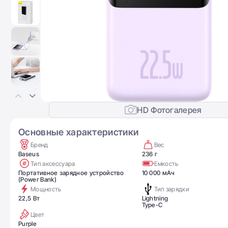
HD Фотогалерея
Основные характеристики
Бренд
Вес
Baseus
236 г
Тип аксессуара
Емкость
Портативное зарядное устройство
10 000 мАч
(Power Bank)
Мощность
Тип зарядки
22,5 Вт
Lightning
Type-C
Цвет
Purple