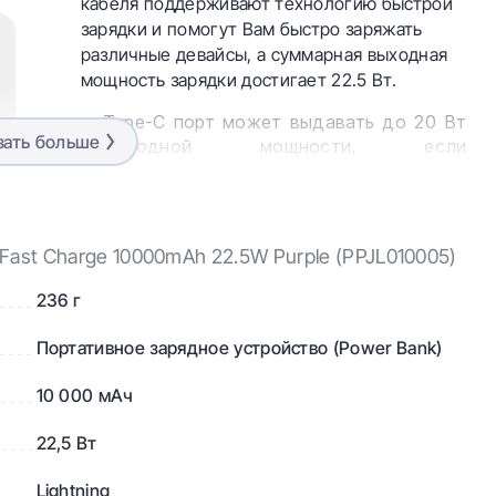
кабеля поддерживают технологию быстрой
зарядки и помогут Вам быстро заряжать
различные девайсы, а суммарная выходная
мощность зарядки достигает 22.5 Вт.
Type-C порт может выдавать до 20 Вт
зать больше
выходной мощности, если
используется один;
iP кабель может выдавать до 20 Вт
выходной мощности, если
y Fast Charge 10000mAh 22.5W Purple (PPJL010005)
используется один;
236 г
Type-C кабель может выдавать до 22.5
Вт выходной мощности, если
Портативное зарядное устройство (Power Bank)
используется один.
10 000 мАч
22,5 Вт
Lightning