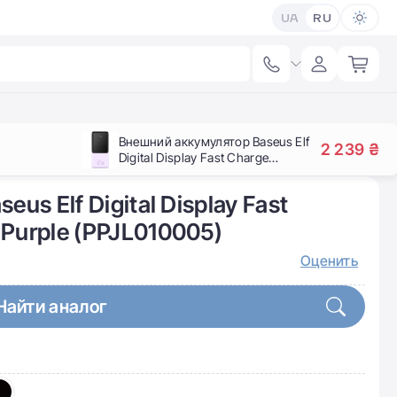
UA
RU
Внешний аккумулятор Baseus Elf
2 239 ₴
Digital Display Fast Charge
10000mAh 22.5W Purple
(PPJL010005)
us Elf Digital Display Fast
Purple (PPJL010005)
Оценить
Найти аналог