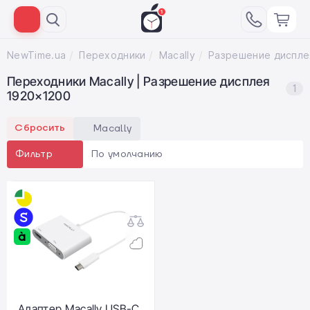
NewTime.ua
Переходники
Macally
Переходники Macally | Разрешение дисплея
1
1920×1200
Сбросить
Macally
По умолчанию
Фильтр
Адаптер Macally USB-C