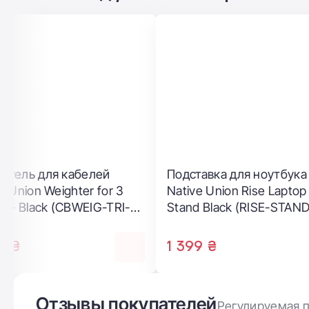
Держатель для кабелей
Подставка д
Native Union Weighter for 3
Native Union
Cables - Black (CBWEIG-TRI-
Stand Black
BLK)
NP)
1 699 ₴
1 399 ₴
Отзывы покупателей
Регулируемая п