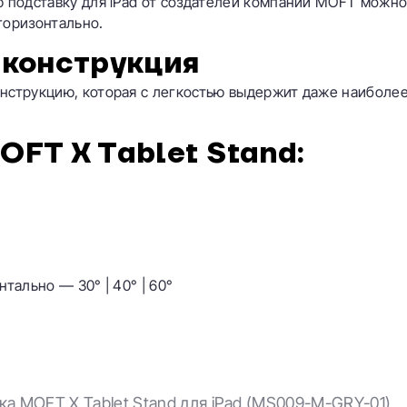
ю подставку для iPad от создателей компании MOFT можн
горизонтально.
 конструкция
онструкцию, которая с легкостью выдержит даже наиболе
FT X Tablet Stand:
нтально — 30° | 40° | 60°
ка MOFT X Tablet Stand для iPad (MS009-M-GRY-01)