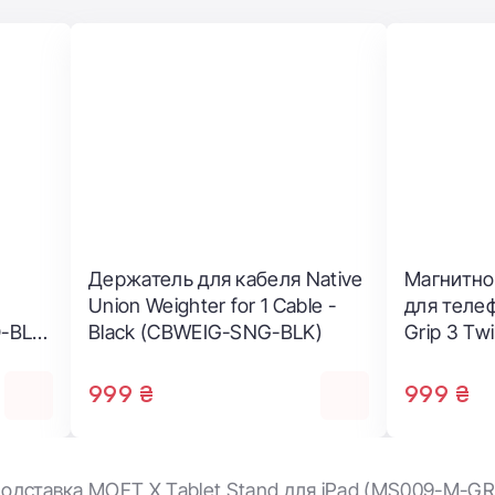
ля ноутбука
Держатель для кабеля Nativ
 Rise Laptop
Union Weighter for 1 Cable -
 (RISE-STAND-BLK-
Black (CBWEIG-SNG-BLK)
999 ₴
одставка MOFT X Tablet Stand для iPad (MS009-M-GR