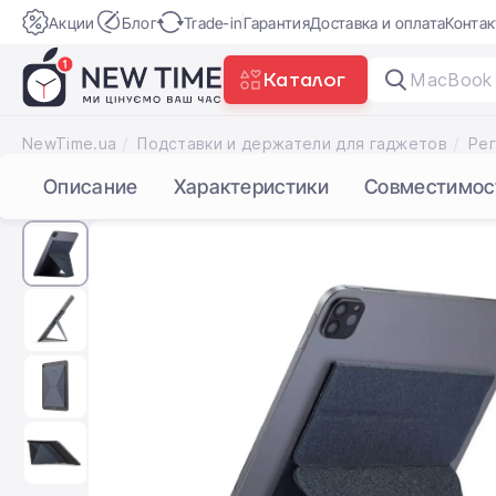
Акции
Блог
Trade-in
Гарантия
Доставка и оплата
Конта
Каталог
MacBook
NewTime.ua
Подставки и держатели для гаджетов
Описание
Характеристики
Совместимос