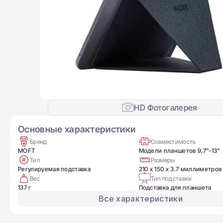
HD Фотогалерея
Основные характеристики
Бренд
Совместимость
MOFT
Модели планшетов 9,7"-13"
Тип
Размеры
Регулируемая подставка
210 x 150 x 3.7 миллиметров
Вес
Тип подставки
137 г
Подставка для планшета
Все характеристики