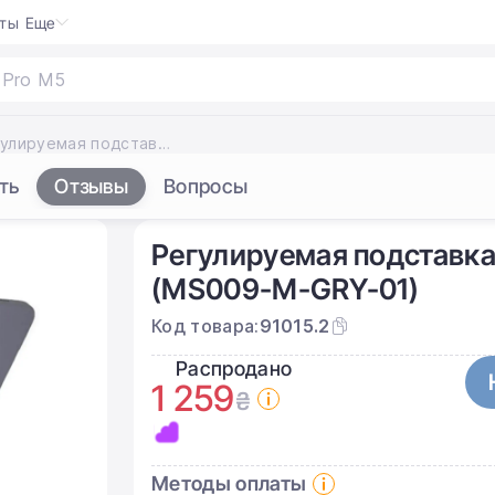
кты
Еще
 Pro M5
|
Регулируемая подставка MOFT X Tablet Stand для iPad (MS009-M-GRY-01)
ть
Отзывы
Вопросы
Регулируемая подставка 
(MS009-M-GRY-01)
Код товара:
91015.2
Распродано
1 259
₴
Методы оплаты