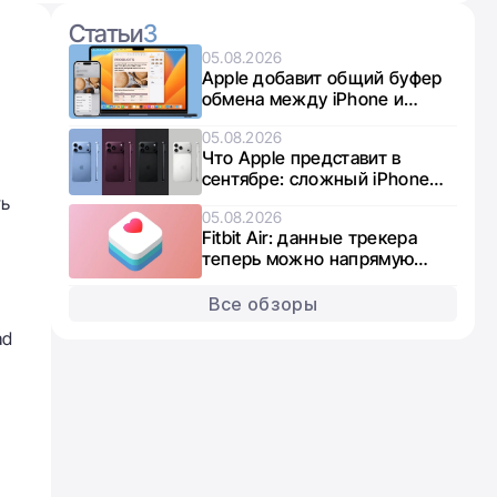
Статьи
3
05.08.2026
Apple добавит общий буфер
обмена между iPhone и
Windows по требованию
05.08.2026
Евросоюза и Microsoft
Что Apple представит в
сентябре: сложный iPhone
Ultra, iPhone 18 Pro и умные
ть
05.08.2026
часы
Fitbit Air: данные трекера
теперь можно напрямую
синхронизировать с Apple
Health
Все обзоры
ad