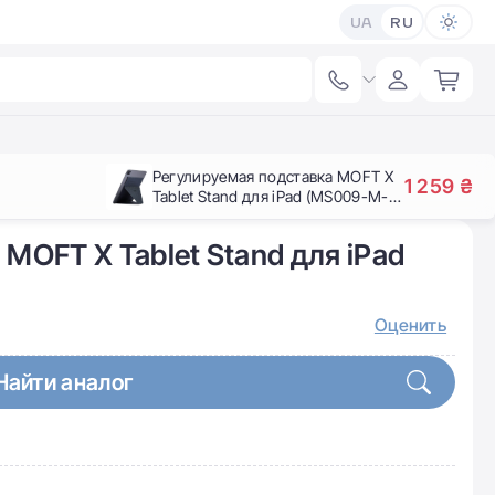
UA
RU
Регулируемая подставка MOFT X
1 259 ₴
Tablet Stand для iPad (MS009-M-
GRY-01)
MOFT X Tablet Stand для iPad
Оценить
Найти аналог