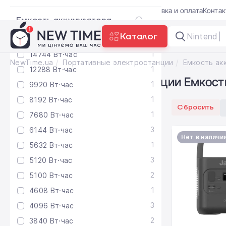
Акции
Блог
Trade-in
Гарантия
Доставка и оплата
Конта
Емкость аккумулятора
Каталог
Nintendo
1
2160 Вт·час
1
14744 Вт·час
NewTime.ua
Портативные электростанции
1
12288 Вт·час
Портативные электростанции Емкость
1
9920 Вт·час
1
8192 Вт·час
Сбросить
1
7680 Вт·час
3
6144 Вт·час
Нет в наличи
1
5632 Вт·час
3
5120 Вт·час
2
5100 Вт·час
1
4608 Вт·час
3
4096 Вт·час
2
3840 Вт·час