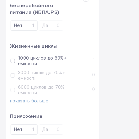
бесперебойного
питания (ИБП/UPS)
Нет
1
Да
0
Жизненные циклы
1000 циклов до 80%+
1
емкости
3000 циклів до 70%+
0
ємності
6000 циклов до 70%
0
емкости
показать больше
Приложение
Нет
1
Да
0