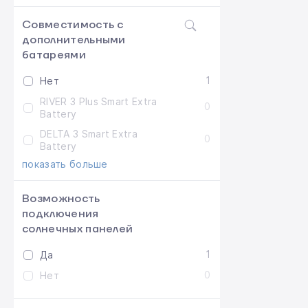
Совместимость с
дополнительными
батареями
1
Нет
RIVER 3 Plus Smart Extra
0
Battery
DELTA 3 Smart Extra
0
Battery
показать больше
Возможность
подключения
солнечных панелей
1
Да
0
Нет