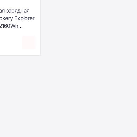
ая зарядная
ckery Explorer
 2160Wh
930999)
₴