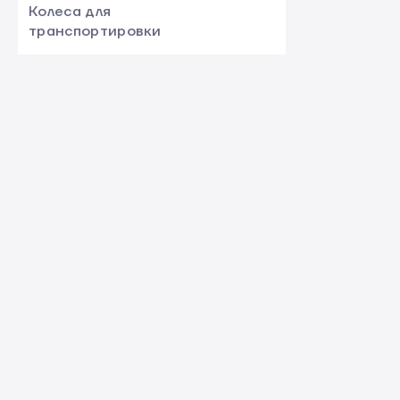
Колеса для
транспортировки
1
Нет
0
Да
Беспроводная зарядка
Нет
1
Да
0
Телескопическая ручка
для транспортировки
ВЫДАЧА ТОВАРА
Нет
1
Да
0
Самовывоз
Доставка по Киеву
Ручка для переноски
Доставка по Украине Новой почтой
Да
1
Нет
0