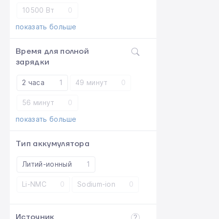
10500 Вт
0
показать больше
Время для полной
зарядки
2 часа
1
49 минут
0
56 минут
0
показать больше
Тип аккумулятора
Литий-ионный
1
Li-NMC
0
Sodium-ion
0
Источник