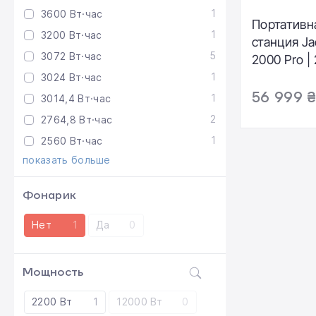
1
3600 Вт·час
Портативн
1
3200 Вт·час
станция Ja
5
3072 Вт·час
2000 Pro |
2200W (PB
1
3024 Вт·час
56 999 
1
3014,4 Вт·час
2
2764,8 Вт·час
1
2560 Вт·час
показать больше
Фонарик
Нет
1
Да
0
Мощность
2200 Вт
1
12000 Вт
0