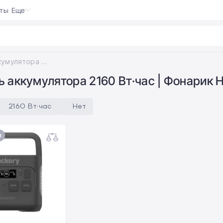
кты
Еще
 Switch
Емкость аккумулятора 2160 Вт·час; Фонарик Нет
 аккумулятора 2160 Вт·час | Фонарик 
2160 Вт·час
Нет
и