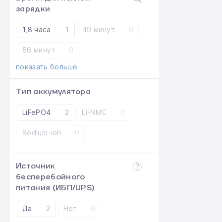
зарядки
1,8 часа
1
49 минут
0
56 минут
0
показать больше
Тип аккумулятора
LiFePO4
2
Li-NMC
0
Sodium-ion
0
Источник
бесперебойного
питания (ИБП/UPS)
Да
2
Нет
0