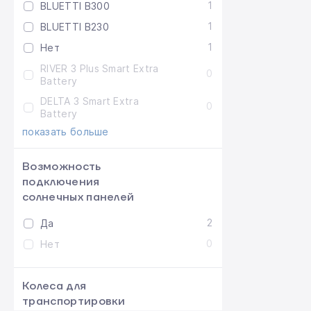
1
BLUETTI B300
1
BLUETTI B230
1
Нет
RIVER 3 Plus Smart Extra
0
Battery
DELTA 3 Smart Extra
0
Battery
показать больше
Возможность
подключения
солнечных панелей
2
Да
0
Нет
Колеса для
транспортировки