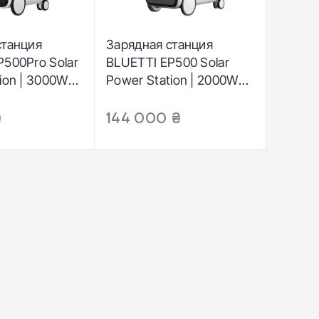
станция
Зарядная станция
P500Pro Solar
BLUETTI EP500 Solar
ion | 3000W
Power Station | 2000W
P500P-EU-
5100Wh (EP500-EU-WH-
BL-00)
₴
144 000 ₴