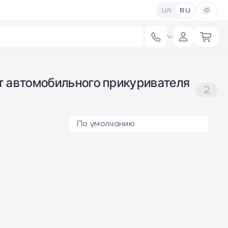
UA
RU
от автомобильного прикуривателя
2
По умолчанию