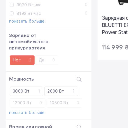
0
9920 Вт·час
0
8192 Вт·час
Зарядная 
показать больше
BLUETTI E
Power Stat
Зарядка от
5100Wh (E
автомобильного
WH-BL-00)
114 999 
прикуривателя
Нет
2
Да
0
Мощность
3000 Вт
1
2000 Вт
1
12000 Вт
0
10500 Вт
0
показать больше
Время для полной