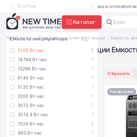
0
EcoFlow
Акции
Блог
Trade-in
Гарантия
Доставка и оплата
Конта
0
Anker
Каталог
Dyson Air
показать больше
NewTime.ua
Портативные электростанции
Емкость аккумулятора
Портативные электростанции Емкость
2
5100 Вт·час
Нет
1
14744 Вт·час
1
12288 Вт·час
Сбросить
1
6144 Вт·час
1
5120 Вт·час
Распродано
1
3200 Вт·час
2
3072 Вт·час
1
3014,4 Вт·час
2
1024 Вт·час
1
960 Вт·час