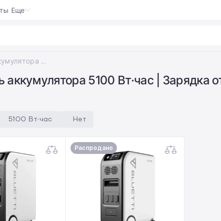
кты
Еще
wr
Емкость аккумулятора 5100 Вт·час; Зарядка от автомобильного прикуривателя Нет
 аккумулятора 5100 Вт·час | Зарядка 
5100 Вт·час
Нет
Распродано