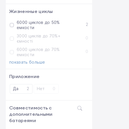
Жизненные циклы
6000 циклов до 50%
2
емкости
3000 циклів до 70%+
0
ємності
6000 циклов до 70%
0
емкости
показать больше
Приложение
Да
2
Нет
0
Совместимость с
дополнительными
батареями