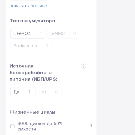
показать больше
Тип аккумулятора
LiFePO4
1
Li-NMC
0
Sodium-ion
0
Источник
бесперебойного
питания (ИБП/UPS)
Да
1
Нет
0
Жизненные циклы
6000 циклов до 50%
1
емкости