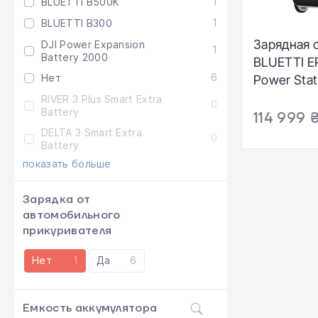
1
BLUETTI B500K
1
BLUETTI B300
Зарядная 
DJI Power Expansion
1
Battery 2000
BLUETTI E
6
Нет
Power Stat
5100Wh (E
RIVER 3 Plus Smart Extra
0
Battery
WH-BL-00)
114 999 
DELTA 3 Smart Extra
0
Battery
показать больше
Зарядка от
автомобильного
прикуривателя
Нет
1
Да
6
Емкость аккумулятора