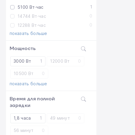
1
5100 Вт·час
0
14744 Вт·час
0
12288 Вт·час
показать больше
Мощность
3000 Вт
1
12000 Вт
0
10500 Вт
0
показать больше
Время для полной
зарядки
1,8 часа
1
49 минут
0
56 минут
0