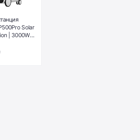
станция
P500Pro Solar
ion | 3000W
P500P-EU-
₴