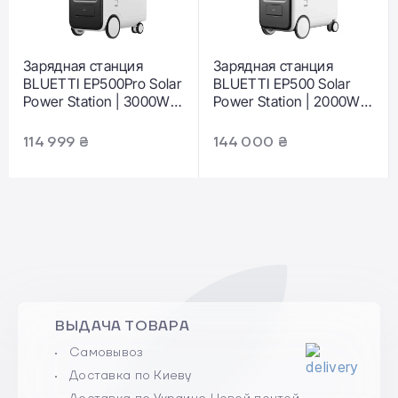
Зарядная станция
Зарядная станция
BLUETTI EP500Pro Solar
BLUETTI EP500 Solar
Power Station | 3000W
Power Station | 2000W
5100Wh (EP500P-EU-
5100Wh (EP500-EU-
WH-BL-00)
WH-BL-00)
114 999 ₴
144 000 ₴
ВЫДАЧА ТОВАРА
Самовывоз
Доставка по Киеву