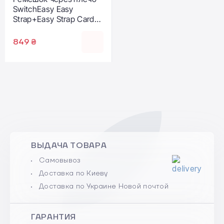
SwitchEasy Easy
Strap+Easy Strap Card
6mm - Black/White
(SPHIPH154BW23)
849 ₴
ВЫДАЧА ТОВАРА
Самовывоз
Доставка по Киеву
Доставка по Украине Новой почтой
ГАРАНТИЯ