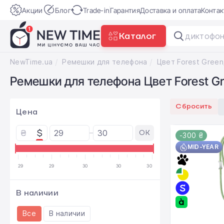
Акции
Блог
Trade-in
Гарантия
Доставка и оплата
Конта
Каталог
диктофон
NewTime.ua
Ремешки для телефона
Ремешки для телефона Цвет Forest G
Сбросить
Цена
₴
$
OK
-300 ₴
MID-YEAR
29
29
30
30
30
В наличии
Все
В наличии