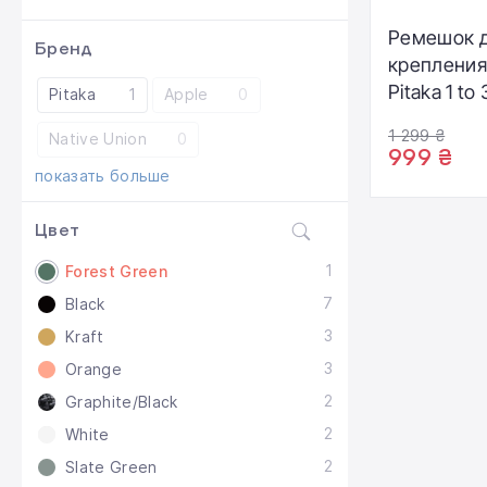
Ремешок 
Бренд
крепления
Pitaka 1 to
Pitaka
1
Apple
0
- Forest G
1 299 ₴
Native Union
0
(MSB2402
999 ₴
показать больше
Цвет
1
Forest Green
7
Black
3
Kraft
3
Orange
2
Graphite/Black
2
White
2
Slate Green