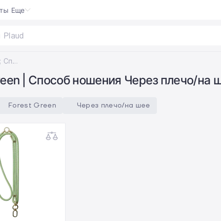
кты
Еще
 Plaud
|
Цвет Forest Green; Способ ношения Через плечо/на шее
reen | Способ ношения Через плечо/на 
Forest Green
Через плечо/на шее