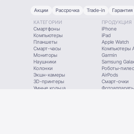
Акции
Рассрочка
Trade-in
Гарантия
КАТЕГОРИИ
ПРОДУКЦИЯ
Смартфоны
iPhone
Компьютеры
iPad
Планшеты
Apple Watch
Смарт-часы
Компьютеры A
Мониторы
Garmin
Наушники
Samsung Gala
Колонки
Роботы-пиле
Экшн-камеры
AirPods
3D-принтеры
Смарт-очки
Умные кольца
Фотоаппараты
Фитнес-трекеры
печати
TRADE IN
USED
Подарочные сертифи