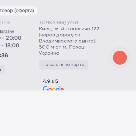
овор (оферта)
БОТЫ
ТОЧКА ВЫДАЧИ
Киев, ул. Антоновича 122
магазин
(через дорогу от
 - 20:00
Владимирского рынка),
 - 18:00
300 м от м. Палац
Украина
336
Показать на карте
ы
4.9
з
5
отзывы клиентов