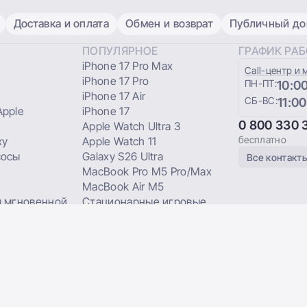
Доставка и оплата
Обмен и возврат
Публичный дог
ПОПУЛЯРНОЕ
ГРАФИК РА
iPhone 17 Pro Max
Сall-центр и 
iPhone 17 Pro
ПН-ПТ:
10:00
iPhone 17 Air
СБ-ВС:
11:00
pple
iPhone 17
0 800 330 
Apple Watch Ultra 3
бесплатно
xy
Apple Watch 11
сосы
Galaxy S26 Ultra
Все контакт
MacBook Pro M5 Pro/Max
MacBook Air M5
 мгновенной
Стационарные игровые
приставки
Микрофонные системы DJI
каты