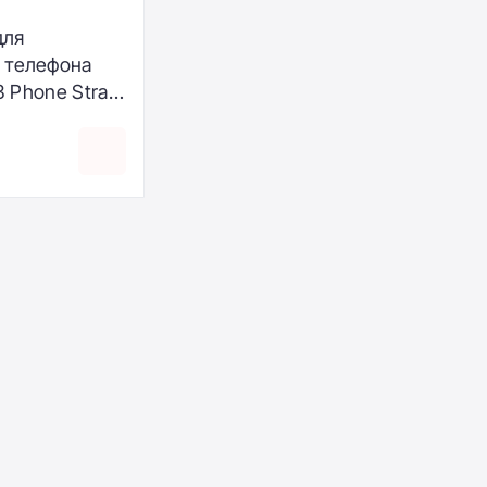
для
 телефона
 3 Phone Strap
reen
)