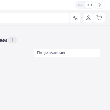
UA
RU
шее
1
По умолчанию