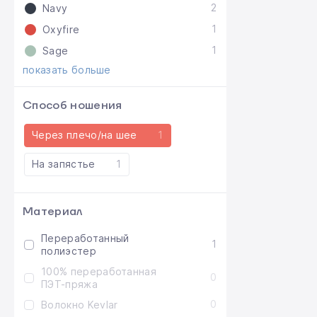
2
Navy
1
Oxyfire
1
Sage
показать больше
Способ ношения
Через плечо/на шее
1
На запястье
1
Материал
Переработанный
1
полиэстер
100% переработанная
0
ПЭТ-пряжа
0
Волокно Kevlar