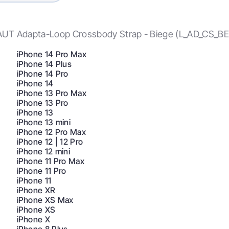
Beige
Через плечо/на шее
UT Adapta-Loop Crossbody Strap - Biege (L_AD_CS_BE
iPhone 14 Pro Max
iPhone 14 Plus
Регулируемая длина
iPhone 14 Pro
Длину можно регулировать в соответствии с
iPhone 14
iPhone 13 Pro Max
вашим образом жизни и предпочтениями,
iPhone 13 Pro
носить на шее или как ремешок через плечо.
iPhone 13
iPhone 13 mini
iPhone 12 Pro Max
iPhone 12 | 12 Pro
iPhone 12 mini
iPhone 11 Pro Max
iPhone 11 Pro
iPhone 11
iPhone XR
iPhone XS Max
ремень через плечо LAUT
iPhone XS
iPhone X