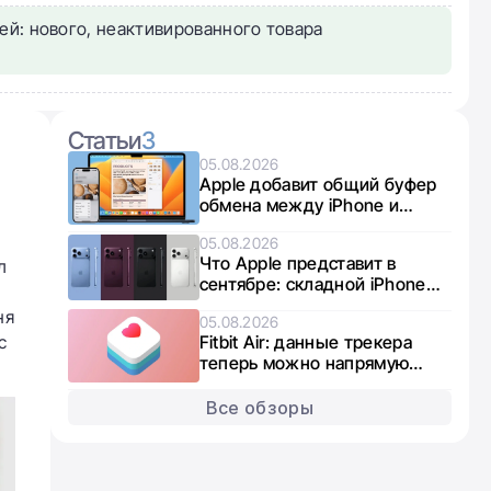
ей: нового, неактивированного товара
Статьи
3
05.08.2026
Apple добавит общий буфер
обмена между iPhone и
Windows по требованию
05.08.2026
Евросоюза и Microsoft
Что Apple представит в
л
сентябре: складной iPhone
Ultra, iPhone 18 Pro и умные
ня
05.08.2026
часы
с
Fitbit Air: данные трекера
теперь можно напрямую
синхронизировать с Apple
Health
Все обзоры