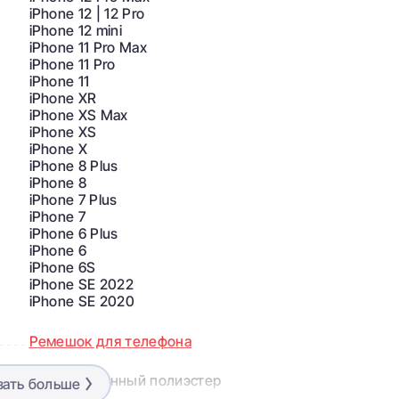
iPhone 12 | 12 Pro
iPhone 12 mini
iPhone 11 Pro Max
iPhone 11 Pro
iPhone 11
iPhone XR
iPhone XS Max
iPhone XS
iPhone X
iPhone 8 Plus
iPhone 8
iPhone 7 Plus
iPhone 7
iPhone 6 Plus
iPhone 6
iPhone 6S
ий сборник
iPhone SE 2022
iPhone SE 2020
их проблем! Независимо от того, используете ли вы
р ADAPTA-CORNER вы можете легко начать пользоваться
Ремешок для телефона
Переработанный полиэстер
зать больше