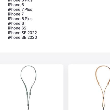
Crossbody Strap?
iPhone 8 Plus
iPhone 8
rossbody Strap удобно и быстро в NewTime! Выгодная цен
iPhone 7 Plus
iPhone 7
цированные менеджеры готовы в любой момент ответить н
iPhone 6 Plus
и аксессуаров.
iPhone 6
iPhone 6S
iPhone SE 2022
iPhone SE 2020