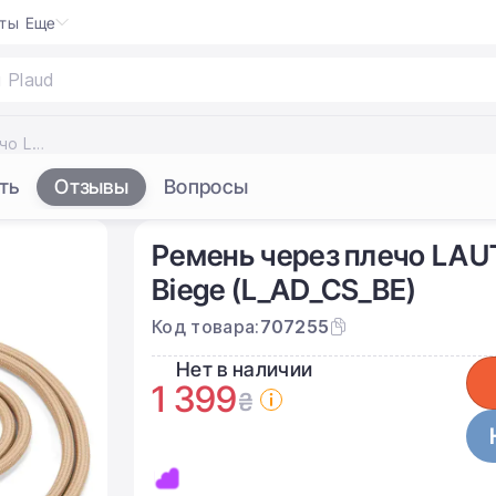
кты
Еще
Ремень через плечо LAUT Adapta-Loop Crossbody Strap - Biege (L_AD_CS_BE)
ть
Отзывы
Вопросы
Ремень через плечо LAUT
Biege (L_AD_CS_BE)
Код товара:
707255
Нет в наличии
1 399
₴