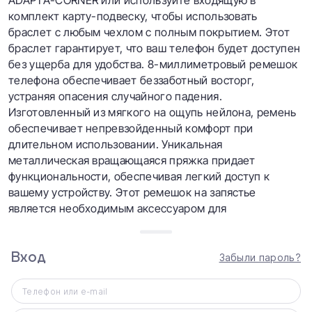
ADAPTA-CORNER или используйте входящую в
комплект карту-подвеску, чтобы использовать
браслет с любым чехлом с полным покрытием. Этот
браслет гарантирует, что ваш телефон будет доступен
без ущерба для удобства. 8-миллиметровый ремешок
телефона обеспечивает беззаботный восторг,
устраняя опасения случайного падения.
Изготовленный из мягкого на ощупь нейлона, ремень
обеспечивает непревзойденный комфорт при
длительном использовании. Уникальная
металлическая вращающаяся пряжка придает
функциональности, обеспечивая легкий доступ к
вашему устройству. Этот ремешок на запястье
является необходимым аксессуаром для
динамического образа жизни.
Надежный ремень толщиной 8 мм
Вход
Забыли пароль?
Благодаря ремешку толщиной 8 мм ADAPTA-LOOP
обеспечивает прочную и надежную фиксацию вашего
Телефон или e-mail
устройства, позволяя вам уверенно и легко проводить