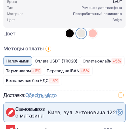
Бренд
LAUT
Тип
Ремешок для телефона
Материал
Переработанный полиэстер
Цвет
Beige
Цвет
Методы оплаты
Наличными
Оплата USDT (TRC20)
Оплата онлайн
+5%
Терминалом
+6%
Перевод на IBAN
+5%
Безналичная без НДС
+5%
Доставка:
Оберіть місто
Самовывоз
Киев, вул. Антоновича 122
с магазина