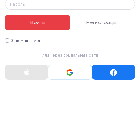
свой день.
Пароль
Войти
Регистрация
Запомнить меня
Или через социальные сети
Показать больше
Характеристики
Удобный материал
Ремень на запястье LAUT Adapta-Loop Wrist Strap -